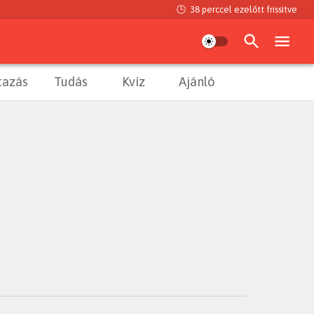
🕒
38 perccel ezelőtt
frissítve
tazás
Tudás
Kvíz
Ajánló