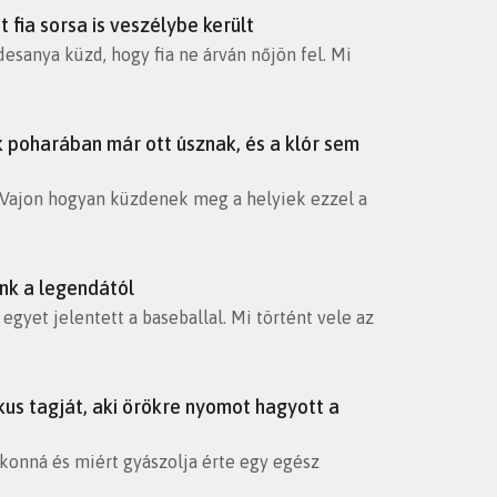
 fia sorsa is veszélybe került
esanya küzd, hogy fia ne árván nőjön fel. Mi
 poharában már ott úsznak, és a klór sem
! Vajon hogyan küzdenek meg a helyiek ezzel a
unk a legendától
gyet jelentett a baseballal. Mi történt vele az
kus tagját, aki örökre nyomot hagyott a
ikonná és miért gyászolja érte egy egész