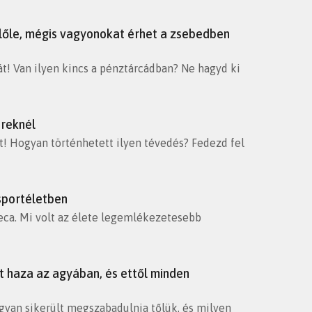
belőle, mégis vagyonokat érhet a zsebedben
át! Van ilyen kincs a pénztárcádban? Ne hagyd ki
ereknél
sát! Hogyan történhetett ilyen tévedés? Fedezd fel
sportéletben
reca. Mi volt az élete legemlékezetesebb
t haza az agyában, és ettől minden
ogyan sikerült megszabadulnia tőlük, és milyen