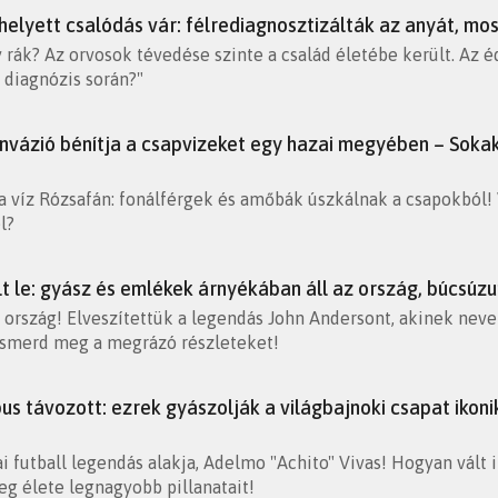
elyett csalódás vár: félrediagnosztizálták az anyát, most
rák? Az orvosok tévedése szinte a család életébe került. Az éd
a diagnózis során?"
nvázió bénítja a csapvizeket egy hazai megyében – Sokak
 a víz Rózsafán: fonálférgek és amőbák úszkálnak a csapokból
l?
lt le: gyász és emlékek árnyékában áll az ország, búcsúz
 ország! Elveszítettük a legendás John Andersont, akinek neve e
Ismerd meg a megrázó részleteket!
s távozott: ezrek gyászolják a világbajnoki csapat ikoni
i futball legendás alakja, Adelmo "Achito" Vivas! Hogyan vált 
g élete legnagyobb pillanatait!