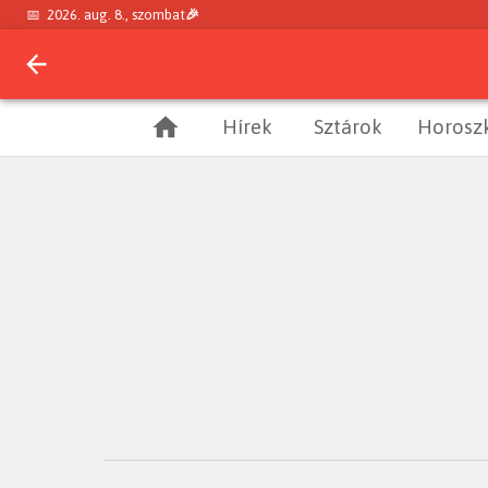
📅
2026. aug. 8., szombat
🎉
Hírek
Sztárok
Horosz