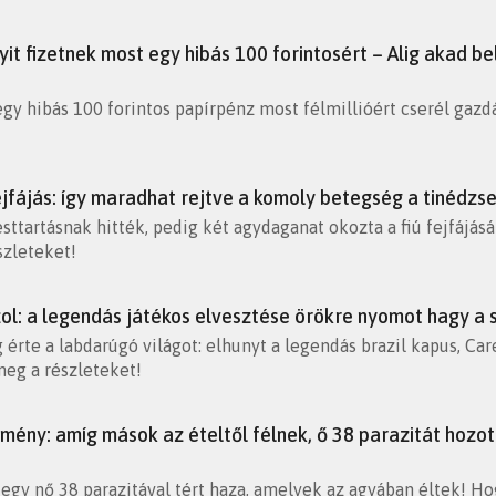
yit fizetnek most egy hibás 100 forintosért – Alig akad 
egy hibás 100 forintos papírpénz most félmillióért cserél gazd
ejfájás: így maradhat rejtve a komoly betegség a tinédzs
esttartásnak hitték, pedig két agydaganat okozta a fiú fejfájá
zleteket!
ol: a legendás játékos elvesztése örökre nyomot hagy a 
érte a labdarúgó világot: elhunyt a legendás brazil kapus, Ca
meg a részleteket!
mény: amíg mások az ételtől félnek, ő 38 parazitát hozot
 egy nő 38 parazitával tért haza, amelyek az agyában éltek! H