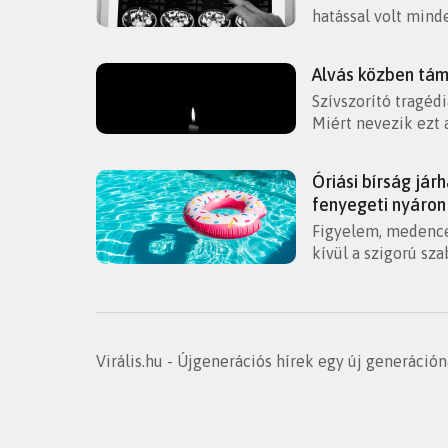
hatással volt mind
Alvás közben táma
Szívszorító tragéd
Miért nevezik ezt 
Óriási bírság jár
fenyegeti nyáron
Figyelem, medence
kívül a szigorú sza
Virális.hu - Újgenerációs hírek egy új generáció