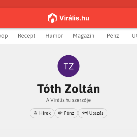
kóp
Recept
Humor
Magazin
Pénz
U
TZ
Tóth Zoltán
A Virális.hu szerzője
📰 Hírek
💸 Pénz
🗺️ Utazás