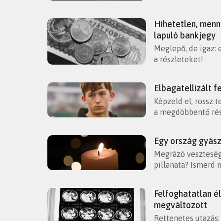
Hihetetlen, menn
lapuló bankjegy
Meglepő, de igaz: 
a részleteket!
Elbagatellizált f
Képzeld el, rossz t
a megdöbbentő rés
Egy ország gyász
Megrázó veszteség 
pillanata? Ismerd 
Felfoghatatlan él
megváltozott
Rettenetes utazás: