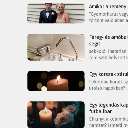
Amikor a remény h
"Gyomorhurut vagy 
történt valójában 
Féreg- és amőbai
segít
sokkoló! Ihatatlan
rémisztő helyzette
Egy korszak záru
Feketébe borult az
utolsó napokban? 
Egy legendás kapu
futballban
Elhunyt a kolumbia
nemzet? Ismerd me