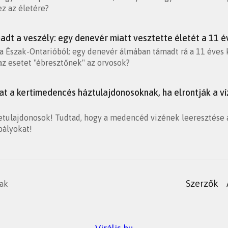
ez az életére?
dt a veszély: egy denevér miatt vesztette életét a 11 év
ia Észak-Ontarióból: egy denevér álmában támadt rá a 11 éves ki
az esetet "ébresztőnek" az orvosok?
hat a kertimedencés háztulajdonosoknak, ha elrontják a v
tulajdonosok! Tudtad, hogy a medencéd vizének leeresztése ak
bályokat!
Szerzők
nak