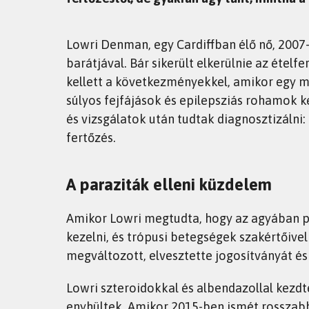
Lowri Denman, egy Cardiffban élő nő, 2007-
barátjával. Bár sikerült elkerülnie az étel
kellett a következményekkel, amikor egy m
súlyos fejfájások és epilepsziás rohamok k
és vizsgálatok után tudtak diagnosztizálni:
fertőzés.
A paraziták elleni küzdelem
Amikor Lowri megtudta, hogy az agyában pa
kezelni, és trópusi betegségek szakértőivel
megváltozott, elvesztette jogosítványát és
Lowri szteroidokkal és albendazollal kezdte
enyhültek. Amikor 2015-ben ismét rosszabb