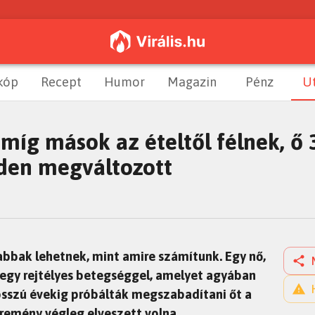
kóp
Recept
Humor
Magazin
Pénz
U
míg mások az ételtől félnek, ő 
nden megváltozott
bbak lehetnek, mint amire számítunk. Egy nő,
t egy rejtélyes betegséggel, amelyet agyában
osszú évekig próbálták megszabadítani őt a
 remény végleg elveszett volna.