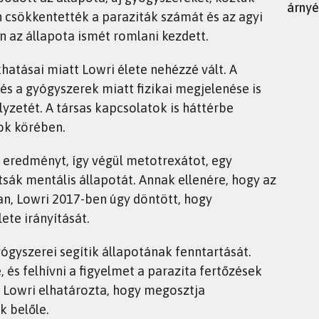
árnyé
n csökkentették a paraziták számát és az agyi
 az állapota ismét romlani kezdett.
atásai miatt Lowri élete nehézzé vált. A
és a gyógyszerek miatt fizikai megjelenése is
yzetét. A társas kapcsolatok is háttérbe
ok körében.
 eredményt, így végül metotrexátot, egy
sák mentális állapotát. Annak ellenére, hogy az
n, Lowri 2017-ben úgy döntött, hogy
ete irányítását.
ógyszerei segítik állapotának fenntartását.
 és felhívni a figyelmet a parazita fertőzések
t Lowri elhatározta, hogy megosztja
k belőle.