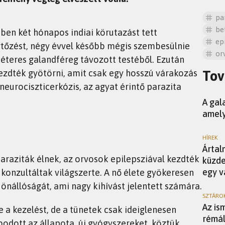
pa
be
ben két hónapos indiai körutazást tett
ep
fertőzést, négy évvel később mégis szembesülnie
or
éteres galandféreg távozott testéből. Ezután
ezdték gyötörni, amit csak egy hosszú várakozás
Tov
 neurociszticerkózis, az agyat érintő parazita
TUDÁS
A gal
amely
HÍREK
Ártal
raziták élnek, az orvosok epilepsziával kezdték
küzde
egy v
 konzultáltak világszerte. A nő élete gyökeresen
 önállóságát, ami nagy kihívást jelentett számára.
SZTÁRO
Az is
 a kezelést, de a tünetek csak ideiglenesen
rémál
odott az állapota, új gyógyszereket, köztük