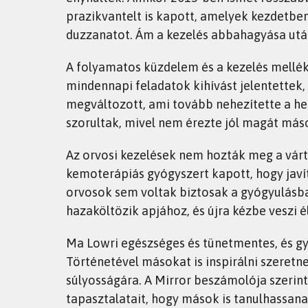
prazikvantelt is kapott, amelyek kezdetbe
duzzanatot. Ám a kezelés abbahagyása után
A folyamatos küzdelem és a kezelés mellékh
mindennapi feladatok kihívást jelentettek, 
megváltozott, ami tovább nehezítette a hel
szorultak, mivel nem érezte jól magát más
Az orvosi kezelések nem hozták meg a várt
kemoterápiás gyógyszert kapott, hogy javít
orvosok sem voltak biztosak a gyógyulásba
hazaköltözik apjához, és újra kézbe veszi él
Ma Lowri egészséges és tünetmentes, és gy
Történetével másokat is inspirálni szeretne,
súlyosságára. A Mirror beszámolója szerin
tapasztalatait, hogy mások is tanulhassana