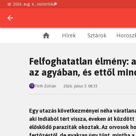
📅
2026. aug. 6., csütörtök
🎉
Hírek
Sztárok
Horosz
Felfoghatatlan élmény: a
az agyában, és ettől mi
Tóth Zoltán
2026. július 5. 08:33
TZ
Egy utazás következményei néha váratlana
aki Indiából tért vissza, éveken át küzdöt
élősködő paraziták okoztak. Az orvosok h
fertőzéstől, de gyakran úgy tűnt, mintha a