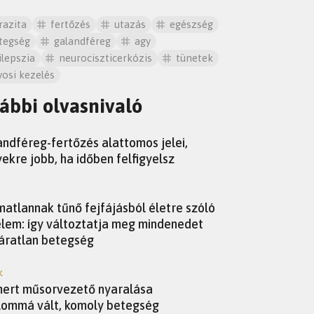
razita
fertőzés
utazás
egészség
tegség
galandféreg
agy
ilepszia
neurociszticerkózis
tünetek
vosi kezelés
ábbi olvasnivaló
andféreg-fertőzés alattomos jelei,
ekre jobb, ha időben felfigyelsz
matlannak tűnő fejfájásból életre szóló
lem: így változtatja meg mindenedet
áratlan betegség
K
mert műsorvezető nyaralása
ommá vált, komoly betegség