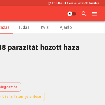
🕒
körülbelül 1 órával ezelőtt
frissítve
tazás
Tudás
Kvíz
Ajánló
38 parazitát hozott haza
Megosztás
Hibás tartalom jelentése