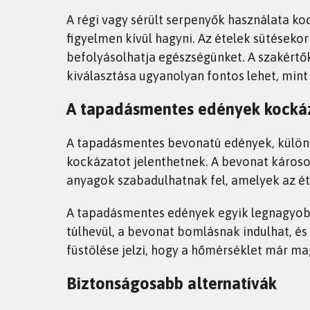
A régi vagy sérült serpenyők használata 
figyelmen kívül hagyni. Az ételek sütéseko
befolyásolhatja egészségünket. A szakértő
kiválasztása ugyanolyan fontos lehet, min
A tapadásmentes edények kocká
A tapadásmentes bevonatú edények, különö
kockázatot jelenthetnek. A bevonat károso
anyagok szabadulhatnak fel, amelyek az ét
A tapadásmentes edények egyik legnagyob
túlhevül, a bevonat bomlásnak indulhat, és
füstölése jelzi, hogy a hőmérséklet már ma
Biztonságosabb alternatívák