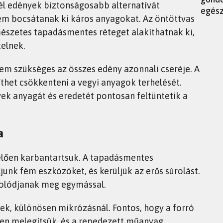
él edények biztonságosabb alternatívát
egés
nem bocsátanak ki káros anyagokat. Az öntöttvas
észetes tapadásmentes réteget alakíthatnak ki,
telnek.
em szükséges az összes edény azonnali cseréje. A
íthet csökkenteni a vegyi anyagok terhelését.
ek anyagát és eredetét pontosan feltüntetik a
a
elően karbantartsuk. A tapadásmentes
junk fém eszközöket, és kerüljük az erős súrolást.
arcolódjanak meg egymással.
k, különösen mikrózásnál. Fontos, hogy a forró
en melegítsük, és a repedezett műanyag