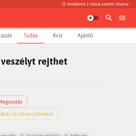
🕒
körülbelül 2 órával ezelőtt
frissítve
tazás
Tudás
Kvíz
Ajánló
eszélyt rejthet
Megosztás
Hibás tartalom jelentése
kveszély
konyhaszekrény
edények