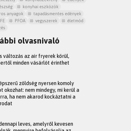
észség
konyhai eszközök
ros anyagok
tapadásmentes edények
FE
PFOA
vegyszerek
életmód
zés
ábbi olvasnivaló
s változás az air fryerek körül,
ertől minden vásárlót érinthet
épszerű zöldség nyersen komoly
t okozhat: nem mindegy, mi kerül a
rra, ha nem akarod kockáztatni a
rodat
dennapi leves, amelyről kevesen
lnák, mennyire befolyásolja az