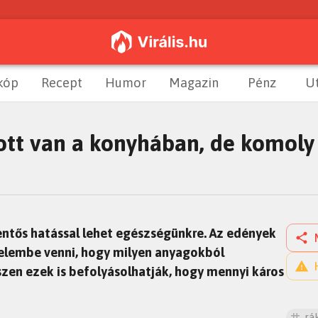
kóp
Recept
Humor
Magazin
Pénz
U
tt van a konyhában, de komoly v
entős hatással lehet egészségünkre. Az edények
yelembe venni, hogy milyen anyagokból
szen ezek is befolyásolhatják, hogy mennyi káros
rá