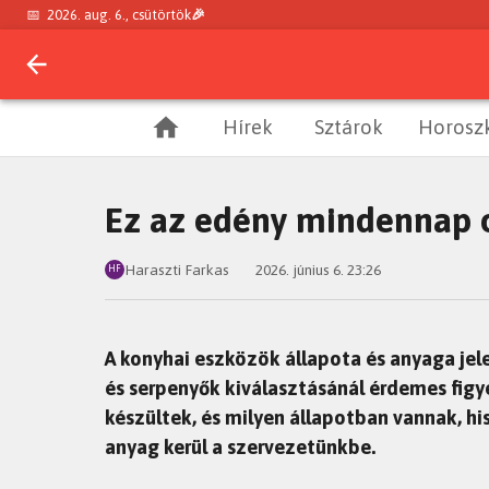
📅
2026. aug. 6., csütörtök
🎉
Hírek
Sztárok
Horosz
Ez az edény mindennap o
Haraszti Farkas
2026. június 6. 23:26
HF
A konyhai eszközök állapota és anyaga jel
és serpenyők kiválasztásánál érdemes fig
készültek, és milyen állapotban vannak, hi
anyag kerül a szervezetünkbe.