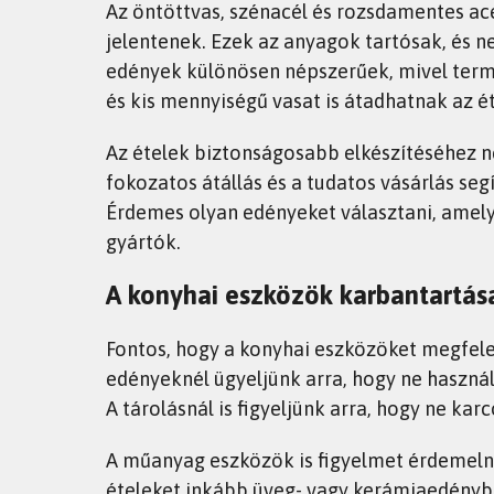
Az öntöttvas, szénacél és rozsdamentes ac
jelentenek. Ezek az anyagok tartósak, és 
edények különösen népszerűek, mivel term
és kis mennyiségű vasat is átadhatnak az é
Az ételek biztonságosabb elkészítéséhez n
fokozatos átállás és a tudatos vásárlás seg
Érdemes olyan edényeket választani, amely
gyártók.
A konyhai eszközök karbantartás
Fontos, hogy a konyhai eszközöket megfel
edényeknél ügyeljünk arra, hogy ne használ
A tárolásnál is figyeljünk arra, hogy ne k
A műanyag eszközök is figyelmet érdemelne
ételeket inkább üveg- vagy kerámiaedényb