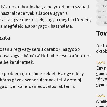
eg
kockázatokat hordozhat, amelyeket nem szabad
ká
r használt edények állapota ugyanis
PT
k arra figyelmeztetnek, hogy a megfelelő edény
fő
t a megfelelő alapanyagok használata.
Tov
zatai
HÍREK
Fonto
sen a régi vagy sérült darabok, nagyobb
októb
dása vagy a hőmérséklet túllépése során káros
elbe kerülhetnek.
TUDÁS
Egy n
b problémája a hőmérséklet. Ha egy edény
gondo
tányé
 káros gázok szabadulhatnak fel. Az étolaj
gyom
gas, ilyenkor érdemes óvatosnak lenni.
TUDÁS
A min
gondo