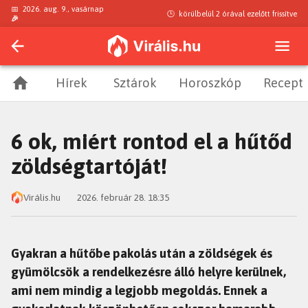
📅
2026. aug. 9., vasárnap
🕒
körülbelül 2 órával ezelőtt
frissítve
🎉
Hírek
Sztárok
Horoszkóp
Recept
6 ok, miért rontod el a hűtőd
zöldségtartóját!
Virális.hu
2026. február 28. 18:35
Gyakran a hűtőbe pakolás után a zöldségek és
gyümölcsök a rendelkezésre álló helyre kerülnek,
ami nem mindig a legjobb megoldás. Ennek a