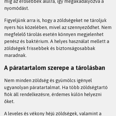
míg az erősebbek alulra, így megakadályozva a
nyomódást.
Figyeljünk arra is, hogy a zöldségeket ne tároljuk
nyers hús közelében, mivel az szennyeződhet. Nem
megfelelő tárolás esetén könnyen megjelenhet
penész és baktérium. A helyes használat mellett a
zöldségek frissebbek és biztonságosabbak
maradnak.
A páratartalom szerepe a tárolásban
Nem minden zöldség és gyümölcs igényel
ugyanolyan páratartalmat. Ha több zöldségtartó
fiók áll rendelkezésre, érdemes külön helyezni
őket.
A leveles és vékony héjú zöldségek, valamint a