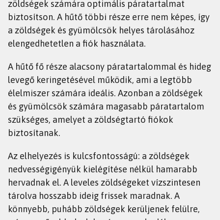
zöldségek számára optimális páratartalmat
biztosítson. A hűtő többi része erre nem képes, így
a zöldségek és gyümölcsök helyes tárolásához
elengedhetetlen a fiók használata.
A hűtő fő része alacsony páratartalommal és hideg
levegő keringetésével működik, ami a legtöbb
élelmiszer számára ideális. Azonban a zöldségek
és gyümölcsök számára magasabb páratartalom
szükséges, amelyet a zöldségtartó fiókok
biztosítanak.
Az elhelyezés is kulcsfontosságú: a zöldségek
nedvességigényük kielégítése nélkül hamarabb
hervadnak el. A leveles zöldségeket vízszintesen
tárolva hosszabb ideig frissek maradnak. A
könnyebb, puhább zöldségek kerüljenek felülre,