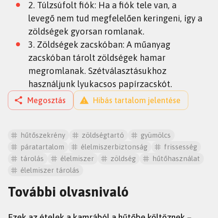
2. Túlzsúfolt fiók: Ha a fiók tele van, a
levegő nem tud megfelelően keringeni, így a
zöldségek gyorsan romlanak.
3. Zöldségek zacskóban: A műanyag
zacskóban tárolt zöldségek hamar
megromlanak. Szétválasztásukhoz
használjunk lyukacsos papírzacskót.
Megosztás
Hibás tartalom jelentése
hűtőszekrény
zöldségtartó
gyümölcs
páratartalom
élelmiszerbiztonság
frissesség
tárolás
élelmiszer
zöldség
hűtőhasználat
élelmiszer tárolás
További olvasnivaló
RECEPT
Ezek az ételek a kamrából a hűtőbe költöznek –