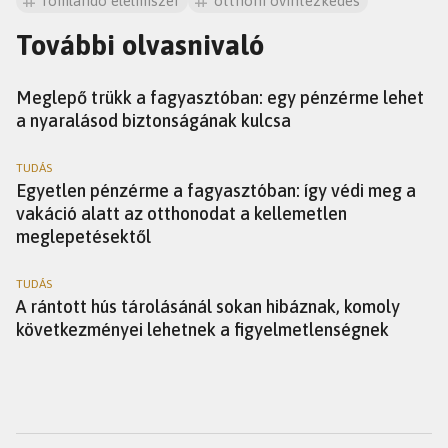
romlandó élelmiszer
otthoni óvintézkedés
További olvasnivaló
UTAZÁS
Meglepő trükk a fagyasztóban: egy pénzérme lehet
a nyaralásod biztonságának kulcsa
TUDÁS
Egyetlen pénzérme a fagyasztóban: így védi meg a
vakáció alatt az otthonodat a kellemetlen
meglepetésektől
TUDÁS
A rántott hús tárolásánál sokan hibáznak, komoly
következményei lehetnek a figyelmetlenségnek