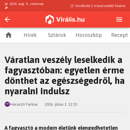
📅
2026. aug. 9., vasárnap
🕒
körülbelül 2 órával ezelőtt
frissítve
🎉
Hírek
Sztárok
Horoszkóp
Recept
Váratlan veszély leselkedik a
fagyasztóban: egyetlen érme
dönthet az egészségedről, ha
nyaralni indulsz
Haraszti Farkas
2026. július 3. 11:53
HF
A fagyasztó a modern életünk elengedhetetlen