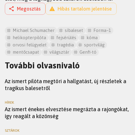
Megosztás
Hibás tartalom jelentése
Michael Schumacher
síbaleset
Forma–1
helikopterpilóta
fejsérülés
kóma
orvosi felügyelet
tragédia
sportvilág
mentőcsapat
világsztár
Genfi-tó
További olvasnivaló
SZTÁROK
Az ismert pilóta megtöri a hallgatást, új részletek a
tragikus balesetről
HÍREK
Az ismert énekes elvesztése megrázta a rajongókat,
így reagált a közönség
SZTÁROK