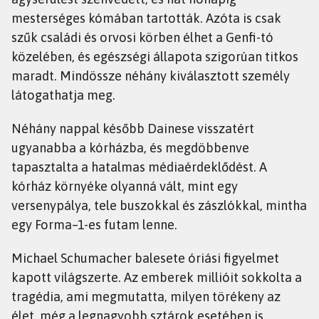
mesterséges kómában tartották. Azóta is csak
szűk családi és orvosi körben élhet a Genfi-tó
közelében, és egészségi állapota szigorúan titkos
maradt. Mindössze néhány kiválasztott személy
látogathatja meg.
Néhány nappal később Dainese visszatért
ugyanabba a kórházba, és megdöbbenve
tapasztalta a hatalmas médiaérdeklődést. A
kórház környéke olyanná vált, mint egy
versenypálya, tele buszokkal és zászlókkal, mintha
egy Forma–1-es futam lenne.
Michael Schumacher balesete óriási figyelmet
kapott világszerte. Az emberek millióit sokkolta a
tragédia, ami megmutatta, milyen törékeny az
élet, még a legnagyobb sztárok esetében is.