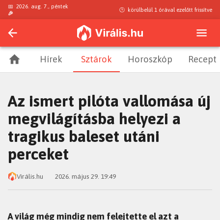
📅
2026. aug. 7., péntek
🕒
körülbelül 1 órával ezelőtt
frissítve
🎉
Hírek
Sztárok
Horoszkóp
Recept
Az ismert pilóta vallomása új
megvilágításba helyezi a
tragikus baleset utáni
perceket
Virális.hu
2026. május 29. 19:49
A világ még mindig nem felejtette el azt a