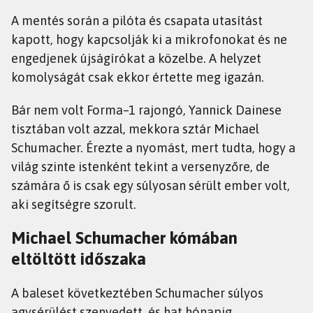
A mentés során a pilóta és csapata utasítást
kapott, hogy kapcsolják ki a mikrofonokat és ne
engedjenek újságírókat a közelbe. A helyzet
komolyságát csak ekkor értette meg igazán.
Bár nem volt Forma–1 rajongó, Yannick Dainese
tisztában volt azzal, mekkora sztár Michael
Schumacher. Érezte a nyomást, mert tudta, hogy a
világ szinte istenként tekint a versenyzőre, de
számára ő is csak egy súlyosan sérült ember volt,
aki segítségre szorult.
Michael Schumacher kómában
eltöltött időszaka
A baleset következtében Schumacher súlyos
agysérülést szenvedett, és hat hónapig