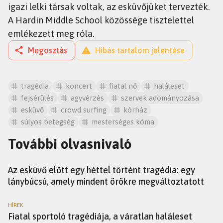
igazi lelki társak voltak, az esküvőjüket tervezték.
A Hardin Middle School közössége tisztelettel
emlékezett meg róla.
Megosztás
Hibás tartalom jelentése
tragédia
koncert
fiatal nő
haláleset
fejsérülés
agyvérzés
szervek adományozása
esküvő
crowd surfing
kórház
súlyos betegség
mesterséges kóma
További olvasnivaló
HÍREK
Az esküvő előtt egy héttel történt tragédia: egy
lánybúcsú, amely mindent örökre megváltoztatott
HÍREK
Fiatal sportoló tragédiája, a váratlan haláleset