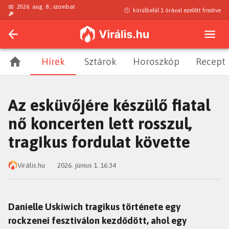
📅
2026. aug. 8., szombat
🕒
körülbelül 1 órával ezelőtt
frissítve
🎉
Hírek
Sztárok
Horoszkóp
Recept
Az esküvőjére készülő fiatal
nő koncerten lett rosszul,
tragikus fordulat követte
Virális.hu
2026. június 1. 16:34
Danielle Uskiwich tragikus története egy
rockzenei fesztiválon kezdődött, ahol egy