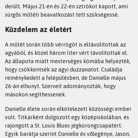
derült. Május 21-én és 22-én sztrókot kapott, ami
sürgős műtéti beavatkozást tett szükségessé.
Küzdelem az életért
A műtét során több vérrögöt is eltávolítottak az
agyából, és közel három liter vért távolítottak el.
Az állapota miatt mesterséges kómába helyezték,
hogy csökkentsék az agyi duzzanatot. Családja
reménykedett a felépülésben, de Danielle május
26-án elhunyt. Szerveit adományozták, hogy
másokon segíthessenek.
Danielle élete során elkötelezett közösségi ember
volt. Titkárként dolgozott egy középiskolában, és
rajongott a St. Louis Blues jégkorongcsapatért.
Egyik barátja szerint Danielle és vőlegénye, Jason,