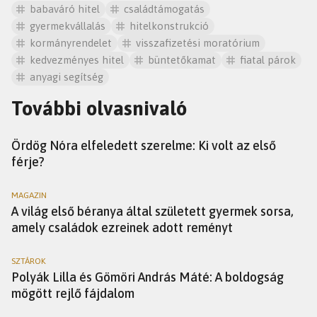
babaváró hitel
családtámogatás
gyermekvállalás
hitelkonstrukció
kormányrendelet
visszafizetési moratórium
kedvezményes hitel
büntetőkamat
fiatal párok
anyagi segítség
További olvasnivaló
SZTÁROK
Ördög Nóra elfeledett szerelme: Ki volt az első
férje?
MAGAZIN
A világ első béranya által született gyermek sorsa,
amely családok ezreinek adott reményt
SZTÁROK
Polyák Lilla és Gömöri András Máté: A boldogság
mögött rejlő fájdalom