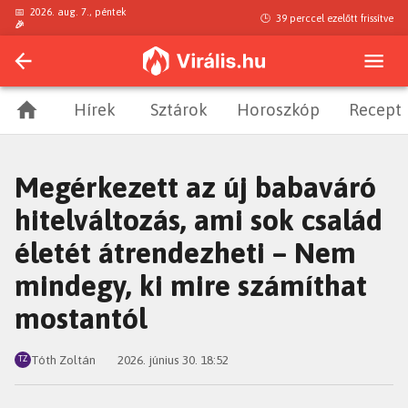
📅
2026. aug. 7., péntek
🕒
39 perccel ezelőtt
frissítve
🎉
Hírek
Sztárok
Horoszkóp
Recept
Megérkezett az új babaváró
hitelváltozás, ami sok család
életét átrendezheti – Nem
mindegy, ki mire számíthat
mostantól
Tóth Zoltán
2026. június 30. 18:52
TZ