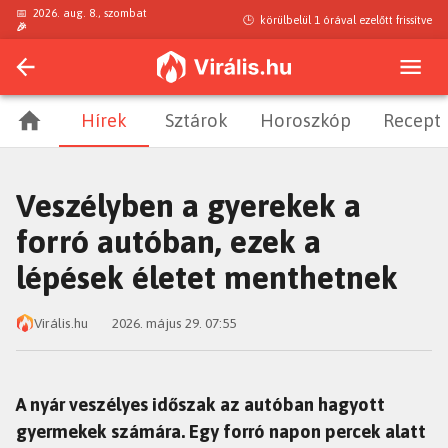
📅
2026. aug. 8., szombat
🕒
körülbelül 1 órával ezelőtt
frissítve
🎉
Hírek
Sztárok
Horoszkóp
Recept
Veszélyben a gyerekek a
forró autóban, ezek a
lépések életet menthetnek
Virális.hu
2026. május 29. 07:55
A nyár veszélyes időszak az autóban hagyott
gyermekek számára. Egy forró napon percek alatt