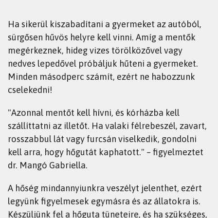
Ha sikerül kiszabadítani a gyermeket az autóból,
sürgősen hűvös helyre kell vinni. Amíg a mentők
megérkeznek, hideg vizes törölközővel vagy
nedves lepedővel próbáljuk hűteni a gyermeket.
Minden másodperc számít, ezért ne habozzunk
cselekedni!
"Azonnal mentőt kell hívni, és kórházba kell
szállíttatni az illetőt. Ha valaki félrebeszél, zavart,
rosszabbul lát vagy furcsán viselkedik, gondolni
kell arra, hogy hőgutát kaphatott." – figyelmeztet
dr. Mangó Gabriella.
A hőség mindannyiunkra veszélyt jelenthet, ezért
legyünk figyelmesek egymásra és az állatokra is.
Készüljünk fel a hőguta tüneteire, és ha szükséges,