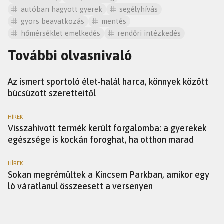
autóban hagyott gyerek
segélyhívás
gyors beavatkozás
mentés
hőmérséklet emelkedés
rendőri intézkedés
További olvasnivaló
SZTÁROK
Az ismert sportoló élet-halál harca, könnyek között
búcsúzott szeretteitől
HÍREK
Visszahívott termék került forgalomba: a gyerekek
egészsége is kockán foroghat, ha otthon marad
HÍREK
Sokan megrémültek a Kincsem Parkban, amikor egy
ló váratlanul összeesett a versenyen