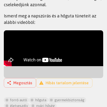
cselekedjünk azonnal.
Ismerd meg a napszúrás és a hőguta tüneteit az
alábbi videóból:
Megosztás
Hibás tartalom jelentése
forró autó
hőguta
gyermekbiztonság
életveszély
nyári hőség