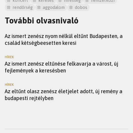
koncert
keresés
híresség
nemzetközi
rendőrség
aggodalom
dobos
További olvasnivaló
HÍREK
Az ismert zenész nyom nélkül eltűnt Budapesten, a
család kétségbeesetten keresi
HÍREK
Az ismert zenész eltűnése felkavarja a várost, új
fejlemények a keresésben
HÍREK
Az eltűnt olasz zenész életjelet adott, új remény a
budapesti rejtélyben