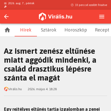
📅
2026. aug. 7., péntek
🕒
33 perccel ezelőtt
frissítve
🎉
Hírek
Sztárok
Horoszkóp
Recept
Az ismert zenész eltűnése
miatt aggódik mindenki, a
család drasztikus lépésre
szánta el magát
Virális.hu
2026. május 4. 18:28
Egy rejtélyes eltűnés tartja izgalomban a zenei