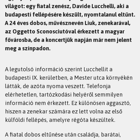
világot: egy fiatal zenész, Davide Lucchelli, aki a
budapesti fellépésére készült, nyomtalanul eltűnt.
A 24 éves dobos, művésznevén Liuk, zenekarával,
az Oggetto Sconosciutóval érkezett a magyar
fővárosba, de a koncertjük napján már nem jelent
meg a színpadon.
A legutolsó információ szerint Lucchellit a
budapesti IX. kerületben, a Mester utca környékén
látták, de azóta nyoma veszett. Telefonja
elérhetetlen, tartózkodási helyéről semmilyen
információ nem érkezett. Ez különösen aggasztó,
hiszen a zenekar számára ez lett volna az első
külföldi fellépés, amelyre régóta készültek.
A fiatal dobos eltűnése után családja, barátai,