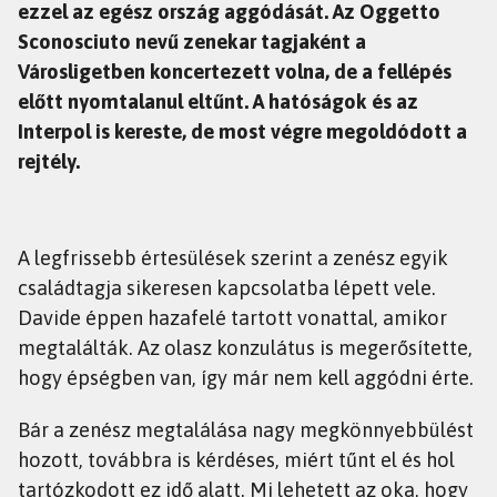
ezzel az egész ország aggódását. Az Oggetto
Sconosciuto nevű zenekar tagjaként a
Városligetben koncertezett volna, de a fellépés
előtt nyomtalanul eltűnt. A hatóságok és az
Interpol is kereste, de most végre megoldódott a
rejtély.
A legfrissebb értesülések szerint a zenész egyik
családtagja sikeresen kapcsolatba lépett vele.
Davide éppen hazafelé tartott vonattal, amikor
megtalálták. Az olasz konzulátus is megerősítette,
hogy épségben van, így már nem kell aggódni érte.
Bár a zenész megtalálása nagy megkönnyebbülést
hozott, továbbra is kérdéses, miért tűnt el és hol
tartózkodott ez idő alatt. Mi lehetett az oka, hogy