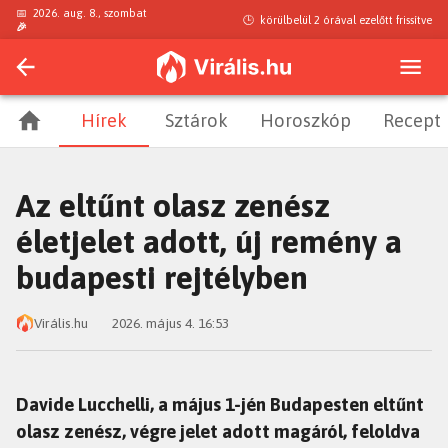
📅
2026. aug. 8., szombat
🕒
körülbelül 2 órával ezelőtt
frissítve
🎉
Hírek
Sztárok
Horoszkóp
Recept
Az eltűnt olasz zenész
életjelet adott, új remény a
budapesti rejtélyben
Virális.hu
2026. május 4. 16:53
Davide Lucchelli, a május 1-jén Budapesten eltűnt
olasz zenész, végre jelet adott magáról, feloldva