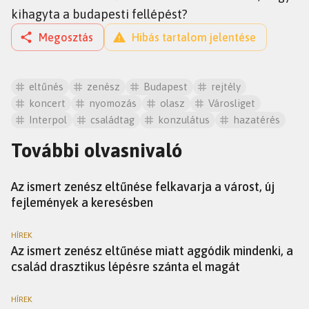
kihagyta a budapesti fellépést?
Megosztás
Hibás tartalom jelentése
eltűnés
zenész
Budapest
rejtély
koncert
nyomozás
olasz
Városliget
Interpol
családtag
konzulátus
hazatérés
További olvasnivaló
HÍREK
Az ismert zenész eltűnése felkavarja a várost, új
fejlemények a keresésben
HÍREK
Az ismert zenész eltűnése miatt aggódik mindenki, a
család drasztikus lépésre szánta el magát
HÍREK