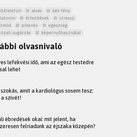
biltelefon
alvás
kék fény
latonin
értesítések
stressz
etmód
pihenés
egészség
lózati sugárzás
képernyőhasználat
ábbi olvasnivaló
yes lefekvési idő, ami az egész testedre
sal lehet
i szokás, amit a kardiológus sosem tesz:
 a szívét!
li ébredések okai: mit jelent, ha
zeresen felriadunk az éjszaka közepén?