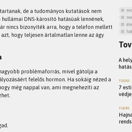
mo
 tartanak, de a tudományos kutatások nem
me
s hullámai DNS-károsító hatásúak lennének,
él
r nincs bizonyíték arra, hogy a telefon mellett
há
 azt, hogy teljesen ártalmatlan lenne az ágy
Tov
TUDÁS
a
A hel
hatás
nagyobb problémaforrás, mivel gátolja a
ályozásáért felelős hormon. Ha sokáig nézed a
TUDÁS
i, hogy még nappal van, ami megnehezíti az
7 est
védje
zhet.
TUDÁS
Hajna
rends
gad.