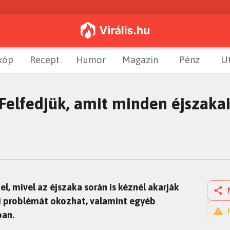
kóp
Recept
Humor
Magazin
Pénz
U
 Felfedjük, amit minden éjszaka
l, mivel az éjszaka során is kéznél akarják
si problémát okozhat, valamint egyéb
ban.