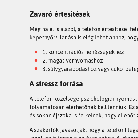
Zavaró értesítések
Még ha el is alszol, a telefon értesítései f
képernyő villanása is elég lehet ahhoz, ho
1. koncentrációs nehézségekhez
2. magas vérnyomáshoz
3. súlygyarapodáshoz vagy cukorbete
A stressz forrása
A telefon közelsége pszichológiai nyomást 
folyamatosan elérhetőnek kell lenniük. Ez 
és sokan éjszaka is felkelnek, hogy ellenőr
A szakértők javasolják, hogy a telefont leg