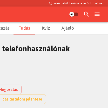
🕒
körülbelül 4 órával ezelőtt
frissítve
tazás
Tudás
Kvíz
Ajánló
i telefonhasználónak
Megosztás
Hibás tartalom jelentése