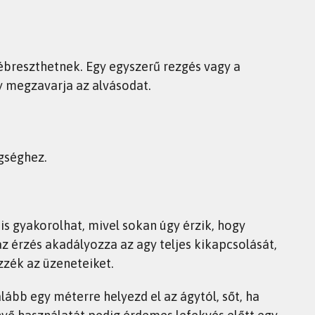
elébreszthetnek. Egy egyszerű rezgés vagy a
gy megzavarja az alvásodat.
gséghez.
is gyakorolhat, mivel sokan úgy érzik, hogy
az érzés akadályozza az agy teljes kikapcsolását,
izzék az üzeneteiket.
alább egy méterre helyezd el az ágytól, sőt, ha