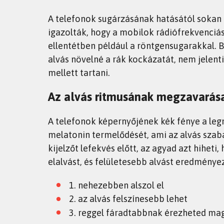
A telefonok sugárzásának hatásától sokan
igazolták, hogy a mobilok rádiófrekvenciá
ellentétben például a röntgensugarakkal. Bá
alvás növelné a rák kockázatát, nem jelenti
mellett tartani.
Az alvás ritmusának megzavarás
A telefonok képernyőjének kék fénye a leg
melatonin termelődését, ami az alvás szab
kijelzőt lefekvés előtt, az agyad azt hihet
elalvást, és felületesebb alvást eredménye
1. nehezebben alszol el
2. az alvás felszínesebb lehet
3. reggel fáradtabbnak érezheted ma