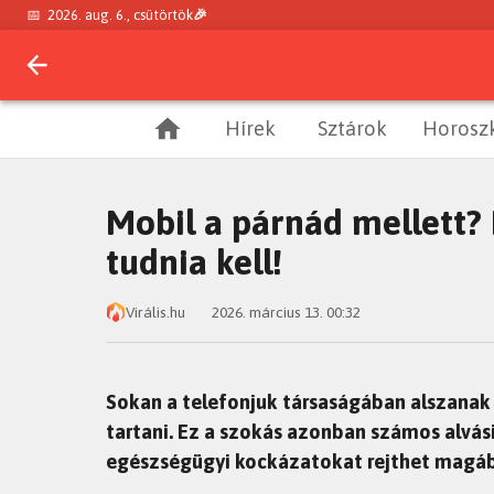
📅
2026. aug. 6., csütörtök
🎉
Hírek
Sztárok
Horosz
Mobil a párnád mellett?
tudnia kell!
Virális.hu
2026. március 13. 00:32
Sokan a telefonjuk társaságában alszanak e
tartani. Ez a szokás azonban számos alvá
egészségügyi kockázatokat rejthet magá