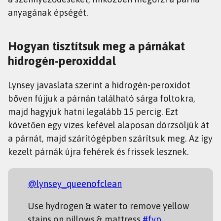
anyagának épségét.
Hogyan tisztítsuk meg a párnákat
hidrogén-peroxiddal
Lynsey javaslata szerint a hidrogén-peroxidot
bőven fújjuk a párnán található sárga foltokra,
majd hagyjuk hatni legalább 15 percig. Ezt
követően egy vizes kefével alaposan dörzsöljük át
a párnát, majd szárítógépben szárítsuk meg. Az így
kezelt párnák újra fehérek és frissek lesznek.
@lynsey_queenofclean
Use hydrogen & water to remove yellow
stains on pillows & mattress
#fyp