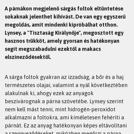
A párnákon megjelenő sárgás foltok eltüntetése
sokaknak jelenthet kihívást. De van egy egyszerű
megoldás, amit mindenki kipróbálhat otthon.
Lynsey, a "Tisztaság Királynője", megosztott egy
hasznos trükköt, amely gyorsan és hatékonyan
segít megszabadulni ezektől a makacs
elszíneződésektől.
A sárga foltok gyakran az izzadság, a bőr és a haj
természetes olajai, valamint a nyál következtében
alakulnak ki, ahogy ezek az anyagok
beszivárognak a párna szövetébe. Lynsey szerint
nem kell mást tenni, mint hidrogén-peroxidot
alkalmazni a foltokra, ami kíméletesen fehéríti a
párnát. Ez az anyag hatékonyan képes eltávolítani
a szennyeződéseket, miközben megőrzi a párna