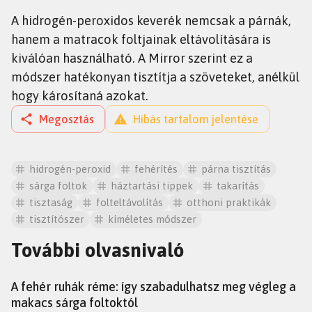
A hidrogén-peroxidos keverék nemcsak a párnák,
hanem a matracok foltjainak eltávolítására is
kiválóan használható. A Mirror szerint ez a
módszer hatékonyan tisztítja a szöveteket, anélkül
hogy károsítaná azokat.
Megosztás
Hibás tartalom jelentése
hidrogén-peroxid
fehérítés
párna tisztítás
sárga foltok
háztartási tippek
takarítás
tisztaság
folteltávolítás
otthoni praktikák
tisztítószer
kíméletes módszer
További olvasnivaló
TUDÁS
A fehér ruhák réme: így szabadulhatsz meg végleg a
makacs sárga foltoktól