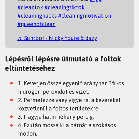
#cleantok
#cleaningtiktok
#cleaninghacks
#cleaningmotivation
#queenofclean
♬ Sunroof - Nicky Youre & dazy
Lépésről lépésre útmutató a foltok
eltüntetéséhez
1. Keverjen össze egyenlő arányban 3%-os
hidrogén-peroxidot és vizet.
2. Permetezze vagy vigye fel a keveréket
közvetlenül a foltos területekre.
3. Hagyja hatni néhány percig.
4. Ezután mossa ki a párnát a szokásos
módon.