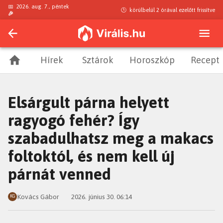
📅
2026. aug. 7., péntek
🕒
körülbelül 2 órával ezelőtt
frissítve
🎉
Hírek
Sztárok
Horoszkóp
Recept
Elsárgult párna helyett
ragyogó fehér? Így
szabadulhatsz meg a makacs
foltoktól, és nem kell új
párnát venned
Kovács Gábor
2026. június 30. 06:14
KG