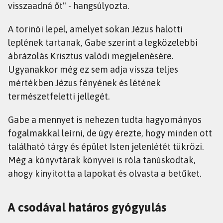
visszaadná őt" - hangsúlyozta.
A torinói lepel, amelyet sokan Jézus halotti
leplének tartanak, Gabe szerint a legközelebbi
ábrázolás Krisztus valódi megjelenésére.
Ugyanakkor még ez sem adja vissza teljes
mértékben Jézus fényének és létének
természetfeletti jellegét.
Gabe a mennyet is nehezen tudta hagyományos
fogalmakkal leírni, de úgy érezte, hogy minden ott
található tárgy és épület Isten jelenlétét tükrözi.
Még a könyvtárak könyvei is róla tanúskodtak,
ahogy kinyitotta a lapokat és olvasta a betűket.
A csodával határos gyógyulás