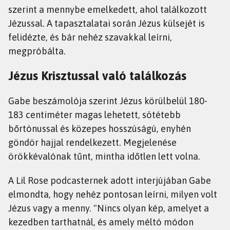
szerint a mennybe emelkedett, ahol találkozott
Jézussal. A tapasztalatai során Jézus külsejét is
felidézte, és bár nehéz szavakkal leírni,
megpróbálta.
Jézus Krisztussal való találkozás
Gabe beszámolója szerint Jézus körülbelül 180-
183 centiméter magas lehetett, sötétebb
bőrtónussal és közepes hosszúságú, enyhén
göndör hajjal rendelkezett. Megjelenése
örökkévalónak tűnt, mintha időtlen lett volna.
A Lil Rose podcasternek adott interjújában Gabe
elmondta, hogy nehéz pontosan leírni, milyen volt
Jézus vagy a menny. "Nincs olyan kép, amelyet a
kezedben tarthatnál, és amely méltó módon