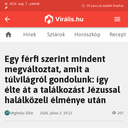
📅
2026. aug. 7., péntek
🕒
35 perccel ezelőtt
frissítve
🎉
Hírek
Sztárok
Horoszkóp
Recept
Egy férfi szerint mindent
megváltoztat, amit a
túlvilágról gondolunk: így
élte át a találkozást Jézussal
halálközeli élménye után
Véghelyi Zille
2026. július 3. 19:21
207
VZ