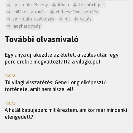
spirituális élmény
kóma
torinói lepel
vallásos látomás
életveszélyes sérülés
spirituális találkozás
hit
vallás
meghatottság
További olvasnivaló
MAGAZIN
Egy anya újrakezdte az életet: a szülés utáni egy
perc örökre megváltoztatta a világképét
TUDÁS
Túlvilági visszatérés: Gene Long elképesztő
története, amit nem hiszel el!
TUDÁS
A halál kapujában: mit éreztem, amikor már mindenki
elengedett?