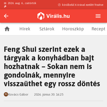
📅
2026. aug. 6., csütörtök
🕒
körülbelül 6 órával ezelőtt
frissítve
🎉
Hírek
Sztárok
Horoszkóp
Recept
Feng Shui szerint ezek a
tárgyak a konyhádban bajt
hozhatnak – Sokan nem is
gondolnák, mennyire
visszaüthet egy rossz döntés
Kovács Gábor
2026. június 30. 16:25
KG