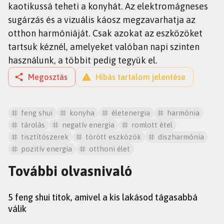
kaotikussá teheti a konyhát. Az elektromágneses
sugárzás és a vizuális káosz megzavarhatja az
otthon harmóniáját. Csak azokat az eszközöket
tartsuk kéznél, amelyeket valóban napi szinten
használunk, a többit pedig tegyük el.
Megosztás
Hibás tartalom jelentése
feng shui
konyha
életenergia
harmónia
tárolás
negatív energia
romlott étel
tisztítószerek
törött eszközök
diszharmónia
pozitív energia
otthoni élet
További olvasnivaló
TUDÁS
5 feng shui titok, amivel a kis lakásod tágasabbá
válik