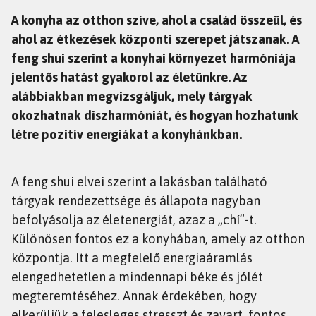
A konyha az otthon szíve, ahol a család összeül, és
ahol az étkezések központi szerepet játszanak. A
feng shui szerint a konyhai környezet harmóniája
jelentős hatást gyakorol az életünkre. Az
alábbiakban megvizsgáljuk, mely tárgyak
okozhatnak diszharmóniát, és hogyan hozhatunk
létre pozitív energiákat a konyhánkban.
A feng shui elvei szerint a lakásban található
tárgyak rendezettsége és állapota nagyban
befolyásolja az életenergiát, azaz a „chí”-t.
Különösen fontos ez a konyhában, amely az otthon
központja. Itt a megfelelő energiaáramlás
elengedhetetlen a mindennapi béke és jólét
megteremtéséhez. Annak érdekében, hogy
elkerüljük a felesleges stresszt és zavart, fontos,