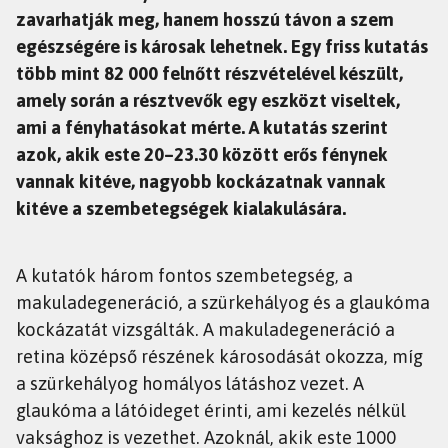
zavarhatják meg, hanem hosszú távon a szem
egészségére is károsak lehetnek. Egy friss kutatás
több mint 82 000 felnőtt részvételével készült,
amely során a résztvevők egy eszközt viseltek,
ami a fényhatásokat mérte. A kutatás szerint
azok, akik este 20–23.30 között erős fénynek
vannak kitéve, nagyobb kockázatnak vannak
kitéve a szembetegségek kialakulására.
A kutatók három fontos szembetegség, a
makuladegeneráció, a szürkehályog és a glaukóma
kockázatát vizsgálták. A makuladegeneráció a
retina középső részének károsodását okozza, míg
a szürkehályog homályos látáshoz vezet. A
glaukóma a látóideget érinti, ami kezelés nélkül
vaksághoz is vezethet. Azoknál, akik este 1000