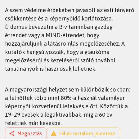
A szem védelme érdekében javasolt az esti fényerő
csökkentése és a képernyőidő korlátozása.
Érdemes bevezetni a B-vitaminban gazdag
étrendet vagy a MIND-étrendet, hogy
hozzájáruljunk a látásromlás megelőzéséhez. A
kutatók hangsúlyozzák, hogy a glaukóma
megelőzéséről és kezeléséről szóló további
tanulmányok is hasznosak lehetnek.
A magyarországi helyzet sem különbözik sokban:
a felnőttek több mint 80%-a használ valamilyen
képernyőt közvetlenül lefekvés előtt. Közöttük a
19–29 évesek a legaktívabbak, míg a 60 év
felettiek már kevésbé.
Megosztás
Hibás tartalom jelentése