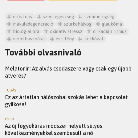
erős fény
szem egészség
szembetegség
makuladegeneráció
szürkehályog
glaukóma
biológiai óra
oxidatív stressz
cirkadián ritmus
mobilhasználat
esti fény
kockázat
További olvasnivaló
TUDÁS
Melatonin: Az alvás csodaszere vagy csak egy újabb
átverés?
TUDÁS
Ez az ártatlan hálószobai szokás lehet a kapcsolat
gyilkosa!
HÍREK
Az új fogyókúrás módszer helyett súlyos
következményekkel szembesült a nő