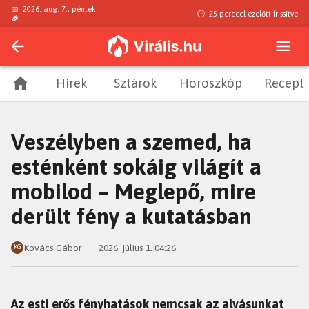
📅
2026. aug. 7., péntek
🕒
25 perccel ezelőtt
frissítve
🎉
Hírek
Sztárok
Horoszkóp
Recept
Veszélyben a szemed, ha
esténként sokáig világít a
mobilod – Meglepő, mire
derült fény a kutatásban
Kovács Gábor
2026. július 1. 04:26
KG
Az esti erős fényhatások nemcsak az alvásunkat