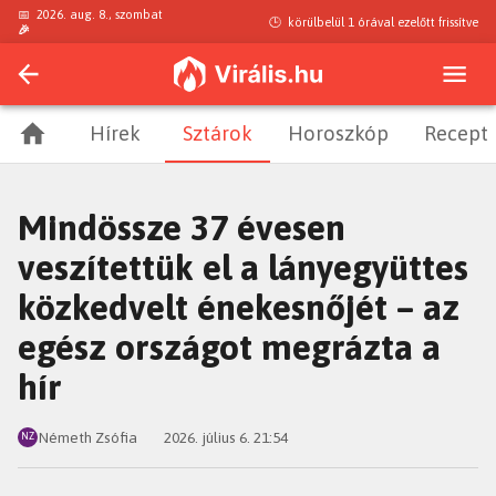
📅
2026. aug. 8., szombat
🕒
körülbelül 1 órával ezelőtt
frissítve
🎉
Hírek
Sztárok
Horoszkóp
Recept
Mindössze 37 évesen
veszítettük el a lányegyüttes
közkedvelt énekesnőjét – az
egész országot megrázta a
hír
Németh Zsófia
2026. július 6. 21:54
NZ