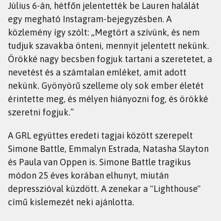
Július 6-án, hétfőn jelentették be Lauren halálát
egy megható Instagram-bejegyzésben. A
közlemény így szólt: „Megtört a szívünk, és nem
tudjuk szavakba önteni, mennyit jelentett nekünk.
Örökké nagy becsben fogjuk tartani a szeretetet, a
nevetést és a számtalan emléket, amit adott
nekünk. Gyönyörű szelleme oly sok ember életét
érintette meg, és mélyen hiányozni fog, és örökké
szeretni fogjuk.”
A GRL együttes eredeti tagjai között szerepelt
Simone Battle, Emmalyn Estrada, Natasha Slayton
és Paula van Oppen is. Simone Battle tragikus
módon 25 éves korában elhunyt, miután
depresszióval küzdött. A zenekar a "Lighthouse"
című kislemezét neki ajánlotta.