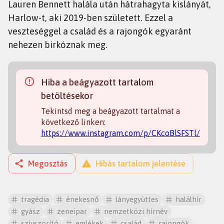
Lauren Bennett halála után hátrahagyta kislányát,
Harlow-t, aki 2019-ben született. Ezzel a
veszteséggel a család és a rajongók egyaránt
nehezen birkóznak meg.
Hiba a beágyazott tartalom
betöltésekor
Tekintsd meg a beágyazott tartalmat a
következő linken:
https://www.instagram.com/p/CKcoBlSFSTl/
Megosztás
Hibás tartalom jelentése
tragédia
énekesnő
lányegyüttes
halálhír
gyász
zeneipar
nemzetközi hírnév
szívszorító
emlékek
család
rajongók