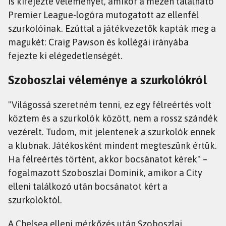
is kifejezte véleményét, amikor a mezén található
Premier League-logóra mutogatott az ellenfél
szurkolóinak. Ezúttal a játékvezetők kapták meg a
magukét: Craig Pawson és kollégái irányába
fejezte ki elégedetlenségét.
Szoboszlai véleménye a szurkolókról
"Világossá szeretném tenni, ez egy félreértés volt
köztem és a szurkolók között, nem a rossz szándék
vezérelt. Tudom, mit jelentenek a szurkolók ennek
a klubnak. Játékosként mindent megteszünk értük.
Ha félreértés történt, akkor bocsánatot kérek" –
fogalmazott Szoboszlai Dominik, amikor a City
elleni találkozó után bocsánatot kért a
szurkolóktól.
A Chelsea elleni mérkőzés után Szoboszlai