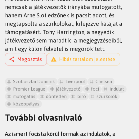
nemcsak a játékvezetők irányába mutogatott,
hanem Arne Slot edzőnek is pacsit adott, és
megtapsolta a szurkolókat, kifejezve háláját a
támogatásért. Tony Harrington, a negyedik
játékvezető sem maradt ki a megjegyzéseiből,
amit egy külön felvétel is megörökített.
Megosztás
Hibás tartalom jelentése
Szoboszlai Dominik
Liverpool
Chelsea
Premier League
játékvezető
foci
indulat
mutogatás
döntetlen
bíró
szurkolók
középpályás
További olvasnivaló
SZTÁROK
Az ismert focista körül forrnak az indulatok, a