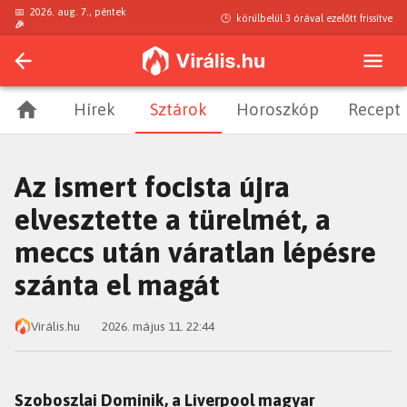
📅
2026. aug. 7., péntek
🕒
körülbelül 3 órával ezelőtt
frissítve
🎉
Hírek
Sztárok
Horoszkóp
Recept
Az ismert focista újra
elvesztette a türelmét, a
meccs után váratlan lépésre
szánta el magát
Virális.hu
2026. május 11. 22:44
Szoboszlai Dominik, a Liverpool magyar