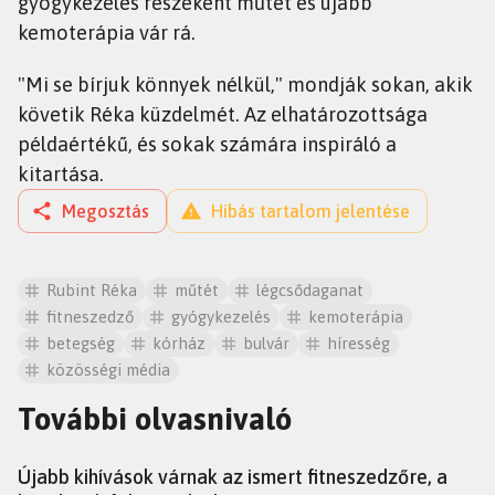
gyógykezelés részeként műtét és újabb
kemoterápia vár rá.
"Mi se bírjuk könnyek nélkül," mondják sokan, akik
követik Réka küzdelmét. Az elhatározottsága
példaértékű, és sokak számára inspiráló a
kitartása.
Megosztás
Hibás tartalom jelentése
Rubint Réka
műtét
légcsődaganat
fitneszedző
gyógykezelés
kemoterápia
betegség
kórház
bulvár
híresség
közösségi média
További olvasnivaló
SZTÁROK
Újabb kihívások várnak az ismert fitneszedzőre, a