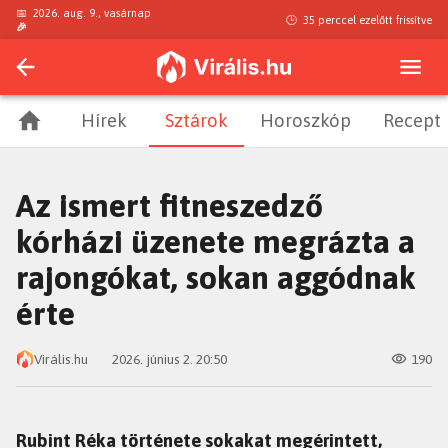
📅
2026. aug. 9., vasárnap
🕒
35 perccel ezelőtt
frissítve
🎉
Hírek
Sztárok
Horoszkóp
Recept
Az ismert fitneszedző
kórházi üzenete megrázta a
rajongókat, sokan aggódnak
érte
Virális.hu
2026. június 2. 20:50
190
Rubint Réka története sokakat megérintett,