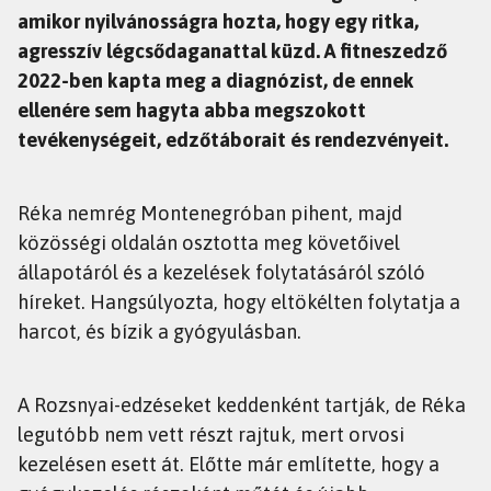
amikor nyilvánosságra hozta, hogy egy ritka,
agresszív légcsődaganattal küzd. A fitneszedző
2022-ben kapta meg a diagnózist, de ennek
ellenére sem hagyta abba megszokott
tevékenységeit, edzőtáborait és rendezvényeit.
Réka nemrég Montenegróban pihent, majd
közösségi oldalán osztotta meg követőivel
állapotáról és a kezelések folytatásáról szóló
híreket. Hangsúlyozta, hogy eltökélten folytatja a
harcot, és bízik a gyógyulásban.
A Rozsnyai-edzéseket keddenként tartják, de Réka
legutóbb nem vett részt rajtuk, mert orvosi
kezelésen esett át. Előtte már említette, hogy a