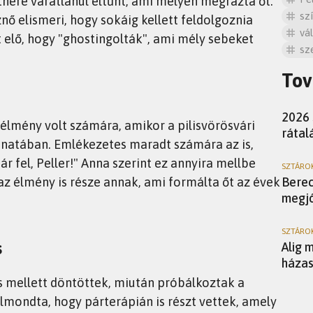
nere váratlanul eltűnt, ami mélyen megrázta őt.
sz
znő elismeri, hogy sokáig kellett feldolgoznia
vá
 elő, hogy "ghostingolták", ami mély sebeket
sz
Tov
HORO
2026 
élmény volt számára, amikor a pilisvörösvári
rátal
bánatában. Emlékezetes maradt számára az is,
már fel, Peller!" Anna szerint ez annyira mellbe
SZTÁRO
az élmény is része annak, ami formálta őt az évek
Berec
megjó
SZTÁRO
s
Alig 
házas
s mellett döntöttek, miután próbálkoztak a
mondta, hogy párterápián is részt vettek, amely