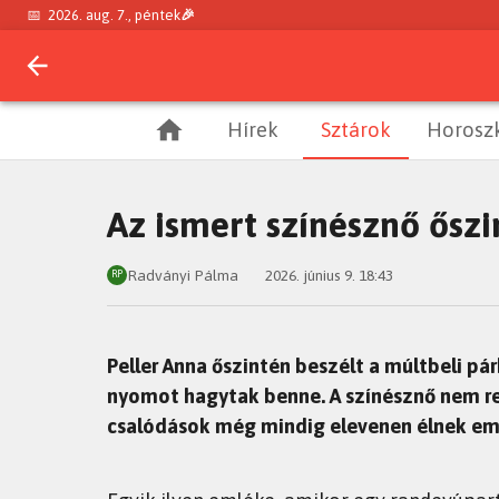
📅
2026. aug. 7., péntek
🎉
Hírek
Sztárok
Horosz
Az ismert színésznő őszi
Radványi Pálma
2026. június 9. 18:43
RP
Peller Anna őszintén beszélt a múltbeli pá
nyomot hagytak benne. A színésznő nem rejt
csalódások még mindig elevenen élnek em