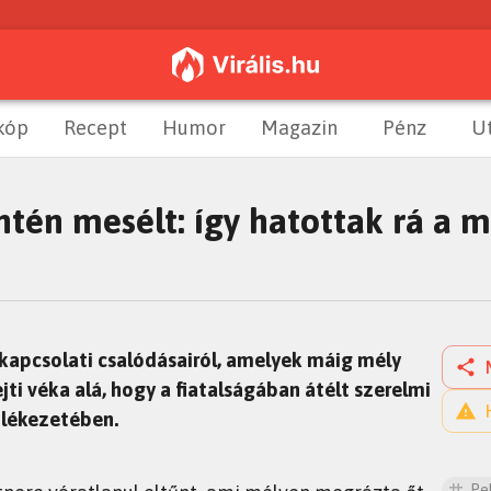
kóp
Recept
Humor
Magazin
Pénz
U
ntén mesélt: így hatottak rá a m
rkapcsolati csalódásairól, amelyek máig mély
i véka alá, hogy a fiatalságában átélt szerelmi
lékezetében.
Pe