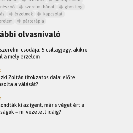
ínésznő
szerelmi bánat
ghosting
lás
érzelmek
kapcsolat
erelem
párterápia
ábbi olvasnivaló
SZKÓP
szerelmi csodája: 5 csillagjegy, akikre
ál a mély érzelem
K
zki Zoltán titokzatos dala: előre
solta a válását?
K
mondták ki az igent, máris véget ért a
ságuk – mi vezetett idáig?