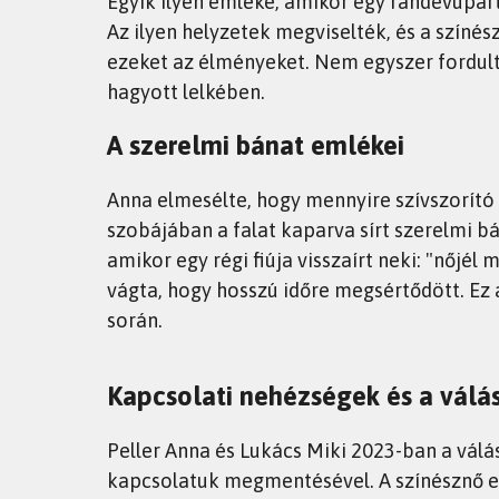
Egyik ilyen emléke, amikor egy randevúpart
Az ilyen helyzetek megviselték, és a színés
ezeket az élményeket. Nem egyszer fordult
hagyott lelkében.
A szerelmi bánat emlékei
Anna elmesélte, hogy mennyire szívszorító 
szobájában a falat kaparva sírt szerelmi 
amikor egy régi fiúja visszaírt neki: "nőjél 
vágta, hogy hosszú időre megsértődött. Ez 
során.
Kapcsolati nehézségek és a válá
Peller Anna és Lukács Miki 2023-ban a válá
kapcsolatuk megmentésével. A színésznő el