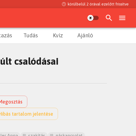
🕒
körülbelül 2 órával ezelőtt
frissítve
tazás
Tudás
Kvíz
Ajánló
últ csalódásai
Megosztás
Hibás tartalom jelentése
ller Anna
szakítás
párkapcsolat