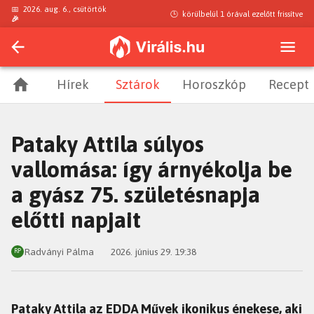
📅
2026. aug. 6., csütörtök
🕒
körülbelül 1 órával ezelőtt
frissítve
🎉
Hírek
Sztárok
Horoszkóp
Recept
Pataky Attila súlyos
vallomása: így árnyékolja be
a gyász 75. születésnapja
előtti napjait
Radványi Pálma
2026. június 29. 19:38
RP
Pataky Attila az EDDA Művek ikonikus énekese, aki