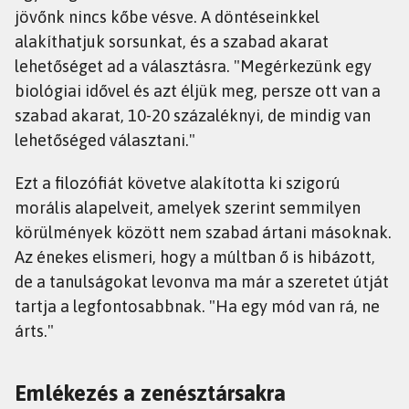
jövőnk nincs kőbe vésve. A döntéseinkkel
alakíthatjuk sorsunkat, és a szabad akarat
lehetőséget ad a választásra. "Megérkezünk egy
biológiai idővel és azt éljük meg, persze ott van a
szabad akarat, 10-20 százaléknyi, de mindig van
lehetőséged választani."
Ezt a filozófiát követve alakította ki szigorú
morális alapelveit, amelyek szerint semmilyen
körülmények között nem szabad ártani másoknak.
Az énekes elismeri, hogy a múltban ő is hibázott,
de a tanulságokat levonva ma már a szeretet útját
tartja a legfontosabbnak. "Ha egy mód van rá, ne
árts."
Emlékezés a zenésztársakra