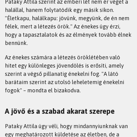
Pataky Attila szerint az emberi lét nem ér véget a
halállal, hanem folytatódik egy másik síkon.
"Életkapu, halálkapu: jövünk, megyünk, de én nem
félek, mert a létezés örök." Az énekes úgy érzi,
hogy a tapasztalatok és az élmények tovább élnek
bennünk.
Az énekes számára a létezés öröklétében való
hitet egy különleges jövendölés is erősíti, amely
szerint a végső pillanatig énekelni fog. "A látó
barátaim szerint az utolsó leheletemig énekelni
fogok" – mondta el bizakodva.
A jövő és a szabad akarat szerepe
Pataky Attila úgy véli, hogy mindannyiunknak van
egy meghatározott küldetése az életben, de a