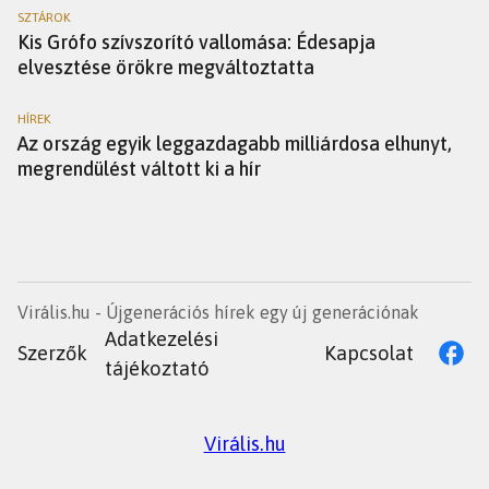
SZTÁROK
Kis Grófo szívszorító vallomása: Édesapja
elvesztése örökre megváltoztatta
HÍREK
Az ország egyik leggazdagabb milliárdosa elhunyt,
megrendülést váltott ki a hír
Virális.hu - Újgenerációs hírek egy új generációnak
Adatkezelési
Szerzők
Kapcsolat
tájékoztató
Virális.hu