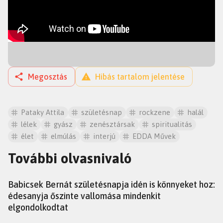
Megosztás
Hibás tartalom jelentése
Pataky Attila
születésnap
rockzene
halál
lélek
gyász
zenésztársak
spiritualitás
élet
elmúlás
interjú
EDDA Művek
További olvasnivaló
HÍREK
Babicsek Bernát születésnapja idén is könnyeket hoz:
édesanyja őszinte vallomása mindenkit
elgondolkodtat