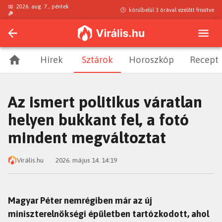
📅
2026. aug. 7., péntek
🕒
körülbelül 3 órával ezelőtt
frissítve
🎉
Hírek
Sztárok
Horoszkóp
Recept
Az ismert politikus váratlan
helyen bukkant fel, a fotó
mindent megváltoztat
Virális.hu
2026. május 14. 14:19
Magyar Péter nemrégiben már az új
miniszterelnökségi épületben tartózkodott, ahol