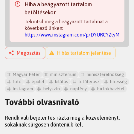
Hiba a beágyazott tartalom
betöltésekor
Tekintsd meg a beágyazott tartalmat a
következő linken:
https://www.instagram.com/p/DYURCYZtyMt/
Megosztás
Hibás tartalom jelentése
Magyar Péter
minisztérium
miniszterelnökség
fotó
épület
kilátás
tetőterasz
híresség
Instagram
helyszín
napfény
birtokbavétel
További olvasnivaló
HÍREK
Rendkívüli bejelentés rázta meg a közvéleményt,
sokaknak sürgősen dönteniük kell