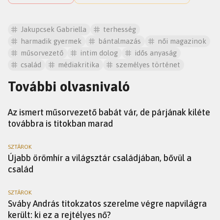
Jakupcsek Gabriella
terhesség
harmadik gyermek
bántalmazás
női magazinok
műsorvezető
intim dolog
idős anyaság
család
médiakritika
személyes történet
További olvasnivaló
SZTÁROK
Az ismert műsorvezető babát vár, de párjának kiléte
továbbra is titokban marad
SZTÁROK
Újabb örömhír a világsztár családjában, bővül a
család
SZTÁROK
Sváby András titokzatos szerelme végre napvilágra
került: ki ez a rejtélyes nő?