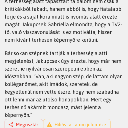
A terhesség alatt tapasztalt fájdalom nem csak a
kritikákból fakadt, hanem abból is, hogy fiatalabb
férje és a saját kora miatt is nyomás alatt érezte
magát. Jakupcsek Gabriella elmondta, hogy a TV2-
től való visszavonulását is ez motiválta, hiszen
nem kívánt terhesen képernyőre kerülni.
Bár sokan szépnek tartják a terhesség alatti
megjelenést, Jakupcsek úgy érezte, hogy már nem
szeretne nyilvánosan szerepelni ebben az
időszakban. "Van, aki nagyon szép, de láttam olyan
kolléganőmet, akit imádok, szeretek, de
kegyetlenül nem vette észre, hogy nem szabadna
ott lenni már az utolsó hónapokban. Mert egy
terhes nő akármit mondasz, mást jelent a
képernyőn."
Megosztás
Hibás tartalom jelentése