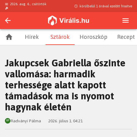
📅
2026. aug. 6., csütörtök
🕒
körülbelül 1 órával ezelőtt
frissítve
🎉
Hírek
Sztárok
Horoszkóp
Recept
Jakupcsek Gabriella őszinte
vallomása: harmadik
terhessége alatt kapott
támadások ma is nyomot
hagynak életén
Radványi Pálma
2026. július 1. 04:21
RP