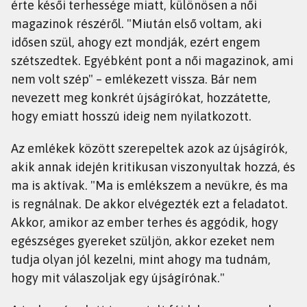
érte késői terhessége miatt, különösen a női
magazinok részéről. "Miután első voltam, aki
idősen szül, ahogy ezt mondják, ezért engem
szétszedtek. Egyébként pont a női magazinok, ami
nem volt szép" – emlékezett vissza. Bár nem
nevezett meg konkrét újságírókat, hozzátette,
hogy emiatt hosszú ideig nem nyilatkozott.
Az emlékek között szerepeltek azok az újságírók,
akik annak idején kritikusan viszonyultak hozzá, és
ma is aktívak. "Ma is emlékszem a nevükre, és ma
is regnálnak. De akkor elvégezték ezt a feladatot.
Akkor, amikor az ember terhes és aggódik, hogy
egészséges gyereket szüljön, akkor ezeket nem
tudja olyan jól kezelni, mint ahogy ma tudnám,
hogy mit válaszoljak egy újságírónak."