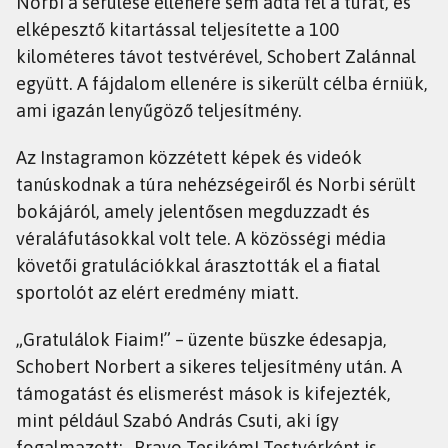
Norbi a sérülése ellenére sem adta fel a túrát, és
elképesztő kitartással teljesítette a 100
kilométeres távot testvérével, Schobert Zalánnal
együtt. A fájdalom ellenére is sikerült célba érniük,
ami igazán lenyűgöző teljesítmény.
Az Instagramon közzétett képek és videók
tanúskodnak a túra nehézségeiről és Norbi sérült
bokájáról, amely jelentősen megduzzadt és
véraláfutásokkal volt tele. A közösségi média
követői gratulációkkal árasztották el a fiatal
sportolót az elért eredmény miatt.
„Gratulálok Fiaim!” – üzente büszke édesapja,
Schobert Norbert a sikeres teljesítmény után. A
támogatást és elismerést mások is kifejezték,
mint például Szabó András Csuti, aki így
fogalmazott: „Bravo Tesikém! Testvérként is