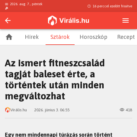
📅
2026. aug. 7., péntek
🕒
16 perccel ezelőtt
frissítve
🎉
Hírek
Sztárok
Horoszkóp
Recept
Az ismert fitneszcsalád
tagját baleset érte, a
történtek után minden
megváltozhat
Virális.hu
2026. június 3. 06:55
418
Egy nem mindennapi túrázás során történt