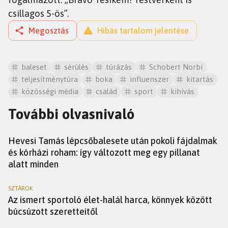
csillagos 5-ös”.
Megosztás
Hibás tartalom jelentése
baleset
sérülés
túrázás
Schobert Norbi
teljesítménytúra
boka
influenszer
kitartás
közösségi média
család
sport
kihívás
További olvasnivaló
SZTÁROK
Hevesi Tamás lépcsőbalesete után pokoli fájdalmak
és kórházi roham: így változott meg egy pillanat
alatt minden
SZTÁROK
Az ismert sportoló élet-halál harca, könnyek között
búcsúzott szeretteitől