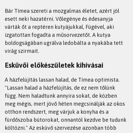
Bár Tímea szereti a mozgalmas életet, azért jól
esett neki hazatérni. Vőlegénye és édesanyja
várták őt a reptéren kutyájukkal, Fügével, aki
izgatottan fogadta a műsorvezetőt. A kutya
boldogságában ugrálva ledobálta a nyakába tett
virág szirmait.
Esküvői előkészületek kihívásai
A házfelújítás lassan halad, de Tímea optimista.
"Lassan halad a házfelújítás, de ez nem tőlünk
függ. Nem haladtunk annyira sokat, de közben
meg mégis, mert jövő héten megcsinálják az okos
otthon rendszert, meg várjuk a konyha és a
fürdőszoba bútorokat, onnantól kezdve be tudunk
költözni." Az esküvő szervezése azonban több