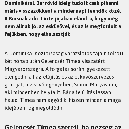
Dominikáról. Bár rövid ideig tudott csak pihenni,
máris visszazökkent a mindennapi teendők közé.
A Borsnak adott interjújában elárulta, hogy még
nem állnak jól az esküvővel, és az is megfordult a
fejükben, hogy elhalasztják.
A Dominikai Köztársaság varázslatos tájain töltött
két hónap után Gelencsér Tímea visszatért
Magyarországra. A forgatás során igyekezett
elengedni a házfelújítás és az esküvőszervezés
gondját, bízva vőlegényében, Simon Mátyásban,
aki mindenben helytállt. Bár a felújítás lassan
halad, Tímea nem aggódik, hiszen minden a maga
idejében fog megoldódni.
Gelencsér Tímea szereti, ha pezseg az