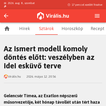
📅
2026. aug. 8., szombat
🕒
17 perccel ezelőtt
frissítve
🎉
Hírek
Sztárok
Horoszkóp
Recept
Az ismert modell komoly
döntés előtt: veszélyben az
idei esküvő terve
Virális.hu
2026. május 12. 20:56
Gelencsér Tímea, az Exatlon népszerű
műsorvezetője, két hónap távollét után tért haza