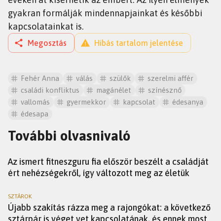
gyakran formálják mindennapjainkat és későbbi
kapcsolatainkat is.
Megosztás
Hibás tartalom jelentése
Fehér Anna
válás
szülők
szerelmi affér
családi konfliktus
magánélet
színésznő
vallomás
gyermekkor
kapcsolat
édesanya
édesapa
További olvasnivaló
SZTÁROK
Az ismert fitneszguru fia először beszélt a családját
ért nehézségekről, így változott meg az életük
SZTÁROK
Újabb szakítás rázza meg a rajongókat: a következő
sztárpár is véget vet kapcsolatának, és ennek most