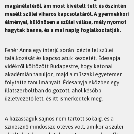
magánéletéről, ám most kivételt tett és őszintén
mesélt szülei viharos kapcsolatáról. A gyermekkori
élményei, különösen a szülei válása, mély nyomot
hagytak benne, és a mai napig foglalkoztatják.
Fehér Anna egy interjú során idézte fel szülei
találkozását és kapcsolatuk kezdetét. Édesapja
vidékről költözött Budapestre, hogy katonai
akadémián tanuljon, majd a műszaki egyetemen
folytatta tanulmányait. Édesanyja eközben egy
illatszerboltban dolgozott, ahol később
üzletvezető lett, és itt ismerkedtek meg.
A házasságuk sajnos nem tartott sokáig, és a
színésznő mindössze ötéves volt, amikor a szülei