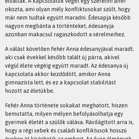
elváltak. A kapcsolatuk végét egy szerelmi affér
okozta, ami olyan mély konfliktusokat szült, hogy
már nem tudtak együtt maradni. Édesapja később
nagyon megbánta a történteket, édesanyja
azonban makacsul ragaszkodott a sérelmeihez.
A válást követően Fehér Anna édesanyjával maradt,
aki csak évekkel később talált új párra, akivel
végül élete végéig együtt maradt. Az édesanya új
kapcsolata akkor kezdődött, amikor Anna
gimnazista lett, és ez a kapcsolat stabilitást
hozott az életükbe.
Fehér Anna története sokakat meghatott, hiszen
bemutatta, milyen mélyen befolyásolhatja egy
gyermek életét a szülők válása. Rávilágított arra is,
hogy a régi sebek és családi konfliktusok hosszú
éveken át kísérhetik az embert. Az ilyen élmények