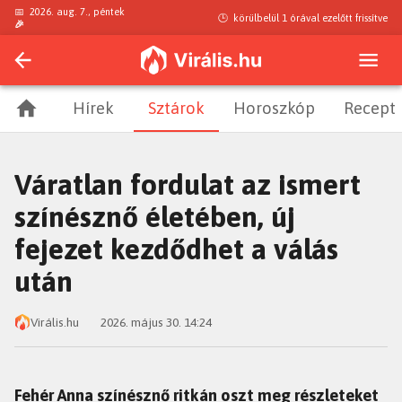
📅
2026. aug. 7., péntek
🕒
körülbelül 1 órával ezelőtt
frissítve
🎉
Hírek
Sztárok
Horoszkóp
Recept
Váratlan fordulat az ismert
színésznő életében, új
fejezet kezdődhet a válás
után
Virális.hu
2026. május 30. 14:24
Fehér Anna színésznő ritkán oszt meg részleteket