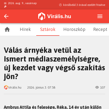
📅
2026. aug. 9., vasárnap
🕒
körülbelül 3 órával ezelőtt
frissítve
🎉
Hírek
Sztárok
Horoszkóp
Recept
Válás árnyéka vetül az
ismert médiaszemélyiségre,
új kezdet vagy végső szakítás
jön?
Virális.hu
2026. június 3. 07:58
107
Ambrus Attila és felesége, Réka, 14 év után külön