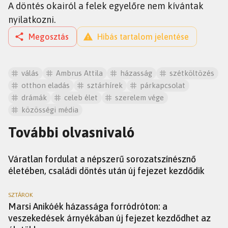
A döntés okairól a felek egyelőre nem kívántak
nyilatkozni.
Megosztás
Hibás tartalom jelentése
válás
Ambrus Attila
házasság
szétköltözés
otthon eladás
sztárhírek
párkapcsolat
drámák
celeb élet
szerelem vége
közösségi média
További olvasnivaló
SZTÁROK
Váratlan fordulat a népszerű sorozatszínésznő
életében, családi döntés után új fejezet kezdődik
SZTÁROK
Marsi Anikóék házassága forródróton: a
veszekedések árnyékában új fejezet kezdődhet az