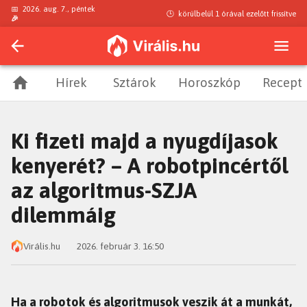
📅
2026. aug. 7., péntek
🕒
körülbelül 1 órával ezelőtt
frissítve
🎉
Hírek
Sztárok
Horoszkóp
Recept
Ki fizeti majd a nyugdíjasok
kenyerét? – A robotpincértől
az algoritmus-SZJA
dilemmáig
Virális.hu
2026. február 3. 16:50
Ha a robotok és algoritmusok veszik át a munkát,