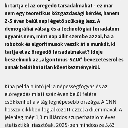
ki tartja el az öregedő társadalmakat - ez már
nem egy teoretikus közgazdasági kérdés, hanem
2-5 éven belül napi égető szükség lesz. A
demográfiai válság és a technológiai forradalom
ugyanis nem, mint nap állít szembe azzal, ha a
robotok és algoritmusok veszik át a munkát, ki
tartja el az öregedő társadalmakat? Ideje
beszélnünk az „algoritmus-SZJA” bevezetéséről és
annak beláthatatlan következményeiről.
Kína példája intő jel: a népességfogyás és az
elöregedés miatt száz éven belül felére
csökkenhet a világ legnépesebb országa. A CNN
hosszú cikkben foglalkozott ezzel a dilemmával. A
jelenleg még 1,3 milliárdos szuperhatalom éves
statisztikái riasztóak. 2025-ben mindössze 5,63