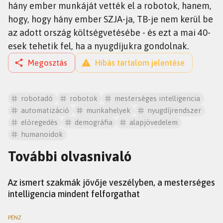
hány ember munkáját vették el a robotok, hanem,
hogy, hogy hány ember SZJA-ja, TB-je nem kerül be
az adott ország költségvetésébe - és ezt a mai 40-
esek tehetik fel, ha a nyugdíjukra gondolnak.
Megosztás
Hibás tartalom jelentése
robotadó
robotok
mesterséges intelligencia
automatizáció
munkahelyek
nyugdíjrendszer
elöregedés
demográfia
alapjövedelem
humanoidok
További olvasnivaló
TUDÁS
Az ismert szakmák jövője veszélyben, a mesterséges
intelligencia mindent felforgathat
PÉNZ