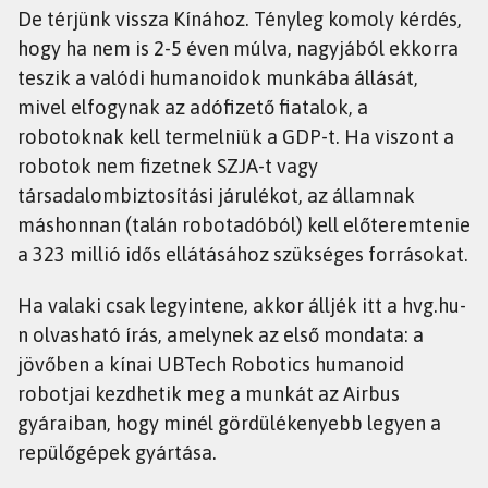
De térjünk vissza Kínához. Tényleg komoly kérdés,
hogy ha nem is 2-5 éven múlva, nagyjából ekkorra
teszik a valódi humanoidok munkába állását,
mivel elfogynak az adófizető fiatalok, a
robotoknak kell termelniük a GDP-t. Ha viszont a
robotok nem fizetnek SZJA-t vagy
társadalombiztosítási járulékot, az államnak
máshonnan (talán robotadóból) kell előteremtenie
a 323 millió idős ellátásához szükséges forrásokat.
Ha valaki csak legyintene, akkor álljék itt a hvg.hu-
n olvasható írás, amelynek az első mondata: a
jövőben a kínai UBTech Robotics humanoid
robotjai kezdhetik meg a munkát az Airbus
gyáraiban, hogy minél gördülékenyebb legyen a
repülőgépek gyártása.