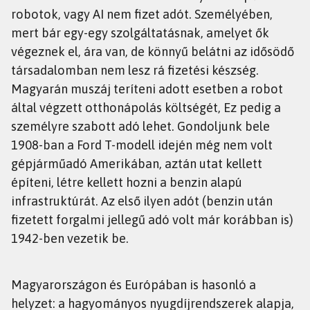
robotok, vagy AI nem fizet adót. Személyében,
mert bár egy-egy szolgáltatásnak, amelyet ők
végeznek el, ára van, de könnyű belátni az idősödő
társadalomban nem lesz rá fizetési készség.
Magyarán muszáj teríteni adott esetben a robot
által végzett otthonápolás költségét, Ez pedig a
személyre szabott adó lehet. Gondoljunk bele
1908-ban a Ford T-modell idején még nem volt
gépjárműadó Amerikában, aztán utat kellett
építeni, létre kellett hozni a benzin alapú
infrastruktúrát. Az első ilyen adót (benzin után
fizetett forgalmi jellegű adó volt már korábban is)
1942-ben vezetik be.
Magyarországon és Európában is hasonló a
helyzet: a hagyományos nyugdíjrendszerek alapja,