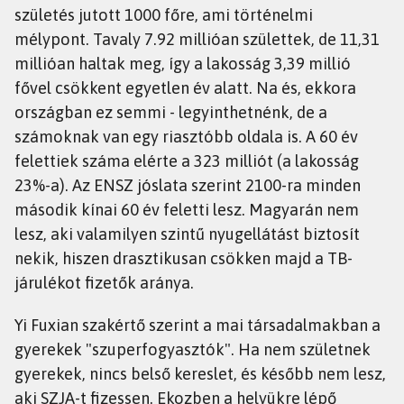
születés jutott 1000 főre, ami történelmi
mélypont. Tavaly 7.92 millióan születtek, de 11,31
millióan haltak meg, így a lakosság 3,39 millió
fővel csökkent egyetlen év alatt. Na és, ekkora
országban ez semmi - legyinthetnénk, de a
számoknak van egy riasztóbb oldala is. A 60 év
felettiek száma elérte a 323 milliót (a lakosság
23%-a). Az ENSZ jóslata szerint 2100-ra minden
második kínai 60 év feletti lesz. Magyarán nem
lesz, aki valamilyen szintű nyugellátást biztosít
nekik, hiszen drasztikusan csökken majd a TB-
járulékot fizetők aránya.
Yi Fuxian szakértő szerint a mai társadalmakban a
gyerekek "szuperfogyasztók". Ha nem születnek
gyerekek, nincs belső kereslet, és később nem lesz,
aki SZJA-t fizessen. Ekozben a helyükre lépő