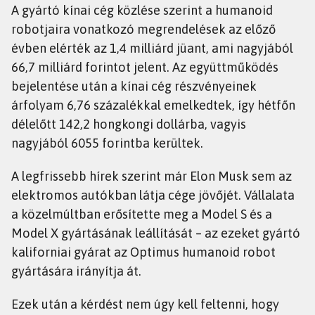
A gyártó kínai cég közlése szerint a humanoid
robotjaira vonatkozó megrendelések az előző
évben elérték az 1,4 milliárd jüant, ami nagyjából
66,7 milliárd forintot jelent. Az együttműködés
bejelentése után a kínai cég részvényeinek
árfolyam 6,76 százalékkal emelkedtek, így hétfőn
délelőtt 142,2 hongkongi dollárba, vagyis
nagyjából 6055 forintba kerültek.
A legfrissebb hírek szerint már Elon Musk sem az
elektromos autókban látja cége jövőjét. Vállalata
a közelmúltban erősítette meg a Model S és a
Model X gyártásának leállítását – az ezeket gyártó
kaliforniai gyárat az Optimus humanoid robot
gyártására irányítja át.
Ezek után a kérdést nem úgy kell feltenni, hogy