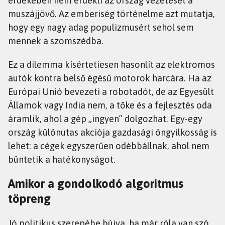
érdekében nem érdekli az ország vezetését a
muszájjövő. Az emberiség történelme azt mutatja,
hogy egy nagy adag populizmusért sehol sem
mennek a szomszédba.
Ez a dilemma kísértetiesen hasonlít az elektromos
autók kontra belső égésű motorok harcára. Ha az
Európai Unió bevezeti a robotadót, de az Egyesült
Államok vagy India nem, a tőke és a fejlesztés oda
áramlik, ahol a gép „ingyen” dolgozhat. Egy-egy
ország különutas akciója gazdasági öngyilkosság is
lehet: a cégek egyszerűen odébbállnak, ahol nem
büntetik a hatékonyságot.
Amikor a gondolkodó algoritmus
töpreng
Jó politikus szerepébe bújva, ha már róla van szó,