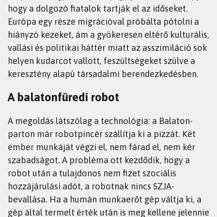
hogy a dolgozó fiatalok tartják el az időseket.
Európa egy része migrációval próbálta pótolni a
hiányzó kezeket, ám a gyökeresen eltérő kulturális,
vallási és politikai háttér miatt az asszimiláció sok
helyen kudarcot vallott, feszültségeket szülve a
keresztény alapú társadalmi berendezkedésben.
A balatonfüredi robot
A megoldás látszólag a technológia: a Balaton-
parton már robotpincér szállítja ki a pizzát. Két
ember munkáját végzi el, nem fárad el, nem kér
szabadságot. A probléma ott kezdődik, hogy a
robot után a tulajdonos nem fizet szociális
hozzájárulási adót, a robotnak nincs SZJA-
bevallása. Ha a humán munkaerőt gép váltja ki, a
gép által termelt érték után is meg kellene jelennie