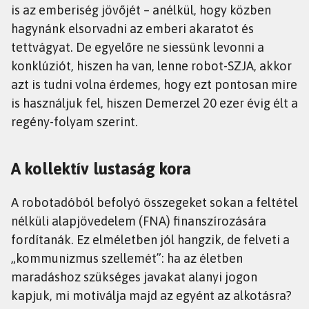
is az emberiség jövőjét – anélkül, hogy közben
hagynánk elsorvadni az emberi akaratot és
tettvágyat. De egyelőre ne siessünk levonni a
konklúziót, hiszen ha van, lenne robot-SZJA, akkor
azt is tudni volna érdemes, hogy ezt pontosan mire
is használjuk fel, hiszen Demerzel 20 ezer évig élt a
regény-folyam szerint.
A kollektív lustaság kora
A robotadóból befolyó összegeket sokan a feltétel
nélküli alapjövedelem (FNA) finanszírozására
fordítanák. Ez elméletben jól hangzik, de felveti a
„kommunizmus szellemét”: ha az életben
maradáshoz szükséges javakat alanyi jogon
kapjuk, mi motiválja majd az egyént az alkotásra?