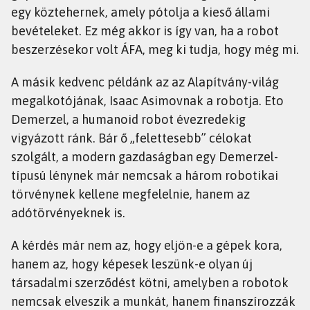
egy köztehernek, amely pótolja a kieső állami
bevételeket. Ez még akkor is így van, ha a robot
beszerzésekor volt ÁFA, meg ki tudja, hogy még mi.
A másik kedvenc példánk az az Alapítvány-világ
megalkotójának, Isaac Asimovnak a robotja. Eto
Demerzel, a humanoid robot évezredekig
vigyázott ránk. Bár ő „felettesebb” célokat
szolgált, a modern gazdaságban egy Demerzel-
típusú lénynek már nemcsak a három robotikai
törvénynek kellene megfelelnie, hanem az
adótörvényeknek is.
A kérdés már nem az, hogy eljön-e a gépek kora,
hanem az, hogy képesek leszünk-e olyan új
társadalmi szerződést kötni, amelyben a robotok
nemcsak elveszik a munkát, hanem finanszírozzák