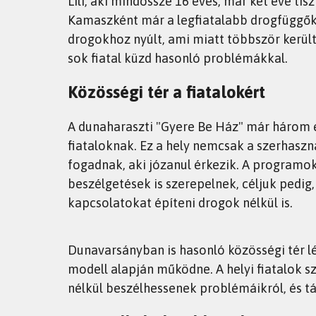
Lili, aki mindössze 16 éves, már két éve tisz
Kamaszként már a legfiatalabb drogfüggők 
drogokhoz nyúlt, ami miatt többször került
sok fiatal küzd hasonló problémákkal.
Közösségi tér a fiatalokért
A dunaharaszti "Gyere Be Ház" már három é
fiataloknak. Ez a hely nemcsak a szerhaszn
fogadnak, aki józanul érkezik. A programok
beszélgetések is szerepelnek, céljuk pedi
kapcsolatokat építeni drogok nélkül is.
Dunavarsányban is hasonló közösségi tér l
modell alapján működne. A helyi fiatalok s
nélkül beszélhessenek problémáikról, és t