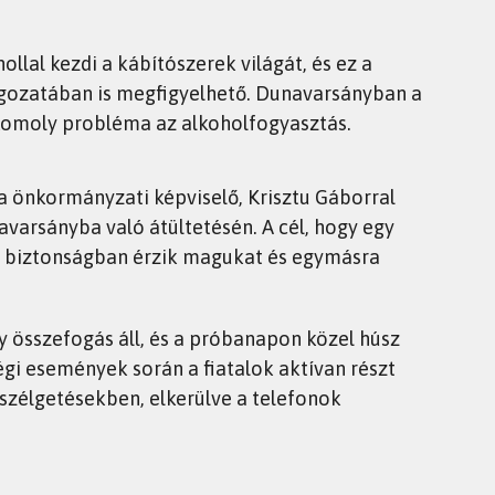
hollal kezdi a kábítószerek világát, és ez a
tagozatában is megfigyelhető. Dunavarsányban a
 komoly probléma az alkoholfogyasztás.
la önkormányzati képviselő, Krisztu Gáborral
varsányba való átültetésén. A cél, hogy egy
lok biztonságban érzik magukat és egymásra
összefogás áll, és a próbanapon közel húsz
égi események során a fiatalok aktívan részt
szélgetésekben, elkerülve a telefonok