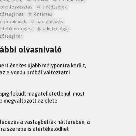
koholfogyasztás
tinédzserek
zösségi ház
önsértés
lki problémák
bántalmazás
intetikus drogok
addiktológia
zösségi tér
ábbi olvasnivaló
OK
mert énekes újabb mélypontra került,
az elvonón próbál változtatni
apig feküdt magatehetetlenül, most
e megváltozott az élete
lfedezés a vastagbélrák hátterében, a
óra szerepe is átértékelődhet