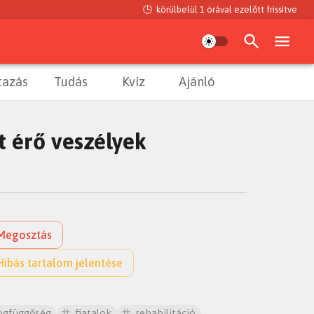
🕒
körülbelül 1 órával ezelőtt
frissítve
tazás
Tudás
Kvíz
Ajánló
t érő veszélyek
Megosztás
Hibás tartalom jelentése
ogfüggőség
fiatalok
rehabilitáció