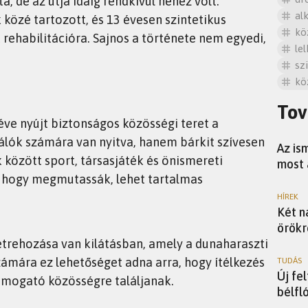
ta, de az útja idáig rendkívül nehéz volt.
al
közé tartozott, és 13 évesen szintetikus
kö
 rehabilitációra. Sajnos a története nem egyedi,
le
sz
kö
Tov
ve nyújt biztonságos közösségi teret a
SZTÁR
álók számára van nyitva, hanem bárkit szívesen
Az is
 között sport, társasjáték és önismereti
most 
g, hogy megmutassák, lehet tartalmas
HÍREK
Két n
örökr
étrehozása van kilátásban, amely a dunaharaszti
zámára ez lehetőséget adna arra, hogy ítélkezés
TUDÁS
Új fe
ámogató közösségre találjanak.
bélfl