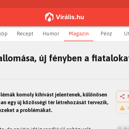
kóp
Recept
Humor
Magazin
Pénz
U
allomása, új fényben a fiataloka
blémák komoly kihívást jelentenek, különösen
an egy új közösségi tér létrehozását tervezik,
 ezeket a problémákat.
dr