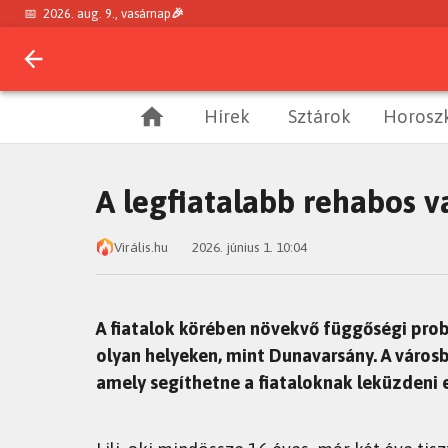
📅
2026. aug. 9., vasárnap
🎉
Hírek
Sztárok
Horosz
A legfiatalabb rehabos v
Virális.hu
2026. június 1. 10:04
A fiatalok körében növekvő függőségi pro
olyan helyeken, mint Dunavarsány. A városb
amely segíthetne a fiataloknak leküzdeni