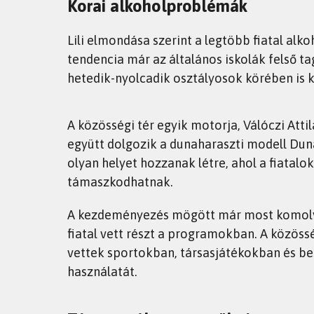
Korai alkoholproblémák
Lili elmondása szerint a legtöbb fiatal alko
tendencia már az általános iskolák felső 
hetedik-nyolcadik osztályosok körében is
A közösségi tér egyik motorja, Válóczi Atti
együtt dolgozik a dunaharaszti modell Duna
olyan helyet hozzanak létre, ahol a fiata
támaszkodhatnak.
A kezdeményezés mögött már most komoly 
fiatal vett részt a programokban. A közöss
vettek sportokban, társasjátékokban és be
használatát.