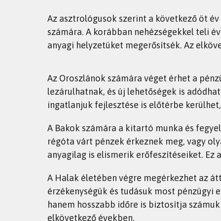
Az asztrológusok szerint a következő öt év
számára. A korábban nehézségekkel teli éve
anyagi helyzetüket megerősítsék. Az elköve
Az Oroszlánok számára véget érhet a pénzü
lezárulhatnak, és új lehetőségek is adódha
ingatlanjuk fejlesztése is előtérbe kerülhet
A Bakok számára a kitartó munka és fegye
régóta várt pénzek érkeznek meg, vagy ol
anyagilag is elismerik erőfeszítéseiket. Ez 
A Halak életében végre megérkezhet az áttö
érzékenységük és tudásuk most pénzügyi e
hanem hosszabb időre is biztosítja számukr
elkövetkező években.