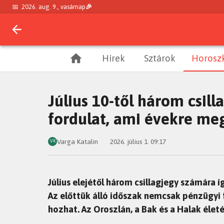
📅
2026. aug. 9., vasárnap
🎉
Hírek
Sztárok
Horosz
Július 10-től három csill
fordulat, ami évekre me
Varga Katalin
2026. július 1. 09:17
VK
Július elejétől három csillagjegy számára 
Az előttük álló időszak nemcsak pénzügyi f
hozhat. Az Oroszlán, a Bak és a Halak élet