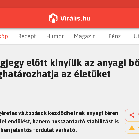
kóp
Recept
Humor
Magazin
Pénz
U
agjegy előtt kinyílik az anyagi 
ghatározhatja az életüket
ígéretes változások kezdődhetnek anyagi téren.
ellendülést, hanem hosszantartó stabilitást is
ében jelentős fordulat várható.