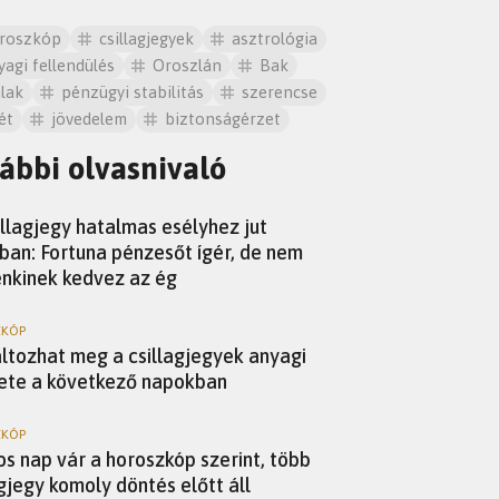
roszkóp
csillagjegyek
asztrológia
yagi fellendülés
Oroszlán
Bak
lak
pénzügyi stabilitás
szerencse
ét
jövedelem
biztonságérzet
ábbi olvasnivaló
SZKÓP
illagjegy hatalmas esélyhez jut
sban: Fortuna pénzesőt ígér, de nem
nkinek kedvez az ég
KÓP
áltozhat meg a csillagjegyek anyagi
ete a következő napokban
KÓP
os nap vár a horoszkóp szerint, több
agjegy komoly döntés előtt áll