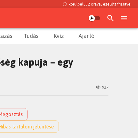
🕒
körülbelül 2 órával ezelőtt
frissítve
tazás
Tudás
Kvíz
Ajánló
bőség kapuja – egy
937
Megosztás
Hibás tartalom jelentése