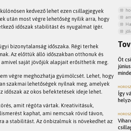
ho
 különösen kedvező lehet ezen csillagjegyek
an
k után most végre lehetőség nyílik arra, hogy
Ha
tkező időszak stabilitást és nyugalmat ígér.
jól
Tov
gyi bizonytalanság időszaka. Régi terhek
HORO
tnak. Az előttük álló időszakban otthonuk és
Öt cs
, amivel saját jövőjük alapjait erősíthetik meg.
júniu
minde
lem végre meghozhatja gyümölcsét. Lehet, hogy
yan szakmai lehetőségek nyílnak meg, amelyek
HOROSZ
az időszak az okos befektetések ideje lehet.
Így v
helyz
rés, amit régóta vártak. Kreativitásuk,
lismerést kaphat, ami nemcsak rövid távon,
HOROSZ
Vihar
a a stabilitást. Az önbizalmuk is növekedhet az
csill