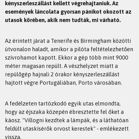
kényszerleszállást kellett végrehajtaniuk. Az
események láncolata gyorsan pánikot okozott az
utasok körében, akik nem tudták, mi várható.
Az érintett járat a Tenerife és Birmingham közötti
útvonalon haladt, amikor a pilóta feltételezhetően
szívrohamot kapott. Ekkor a gép több mint 9000
méter magasan repült. A vészhelyzet miatt a
repülőgép hajnali 2 órakor kényszerleszállást
hajtott végre Portugáliában, Porto városában.
A fedélzeten tartózkodó egyik utas elmondta,
hogy az éjszaka közepén ébresztette fel őket a
káosz. "Villogni kezdtek a lámpák, és a láthatóan
feldúlt utaskísérők orvost kerestek" - emlékezett
vissza.