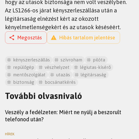
hogy az utasok biztonsága nem volt veszélyben.
Az LS1266-os járat kényszerleszállása után a
légitársaság elnézést kért az okozott
kényelmetlenségekért és az utasok késéséért.
Megosztás
Hibás tartalom jelentése
kényszerleszállás
szívroham
pilóta
repülőgép
vészhelyzet
légiutas-kísérő
mentőszolgálat
utazás
légitársaság
biztonság
bocsánatkérés
További olvasnivaló
TUDÁS
Veszély a fedélzeten: Miért ne nyúlj a beszorult
telefonod után?
HÍREK