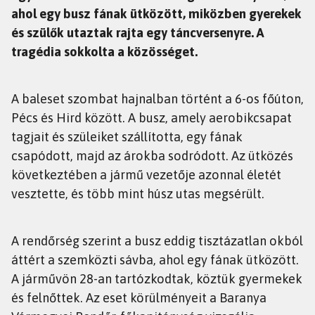
ahol egy busz fának ütközött, miközben gyerekek
és szülők utaztak rajta egy táncversenyre. A
tragédia sokkolta a közösséget.
A baleset szombat hajnalban történt a 6-os főúton,
Pécs és Hird között. A busz, amely aerobikcsapat
tagjait és szüleiket szállította, egy fának
csapódott, majd az árokba sodródott. Az ütközés
következtében a jármű vezetője azonnal életét
vesztette, és több mint húsz utas megsérült.
A rendőrség szerint a busz eddig tisztázatlan okból
áttért a szemközti sávba, ahol egy fának ütközött.
A járművön 28-an tartózkodtak, köztük gyermekek
és felnőttek. Az eset körülményeit a Baranya