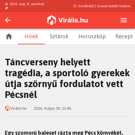
📅
2026. aug. 8., szombat
🕒
körülbelül 2 órával ezelőtt
frissítve
🎉
Hírek
Sztárok
Horoszkóp
Recept
Táncverseny helyett
tragédia, a sportoló gyerekek
útja szörnyű fordulatot vett
Pécsnél
Virális.hu
2026. május 30. 11:06
Egy szomorú baleset rázta meg Pécs környékét,