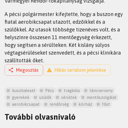
Vármegyei Rendőr-főkapitányság vizsgálja.
A pécsi polgármester kifejtette, hogy a buszon egy
fiatal aerobikcsapat utazott, edzőikkel és a
szülőkkel. Az utasok többsége tizenéves volt, és a
helyszínre összesen 11 mentőegység érkezett,
hogy segítsen a sérülteken. Két kislány súlyos
végtagsérüléseket szenvedett, és a pécsi klinikára
szállították őket.
Megosztás
Hibás tartalom jelentése
buszbaleset
Pécs
tragédia
táncverseny
gyerekek
szülők
sérültek
mentőszolgálat
aerobikcsapat
rendőrség
kórház
főút
További olvasnivaló
HÍREK