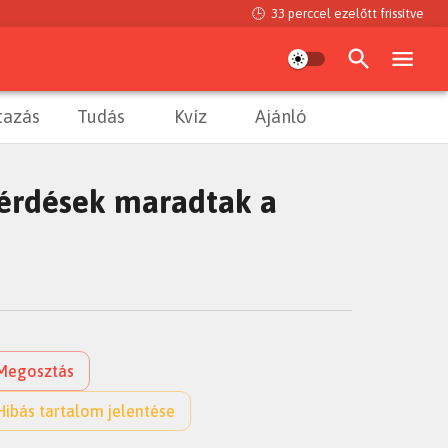
🕒
33 perccel ezelőtt
frissítve
tazás
Tudás
Kvíz
Ajánló
kérdések maradtak a
Megosztás
Hibás tartalom jelentése