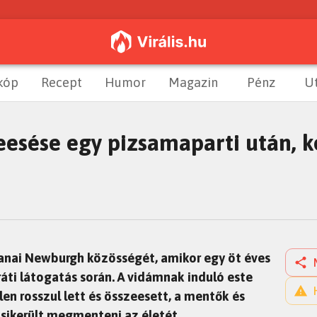
kóp
Recept
Humor
Magazin
Pénz
U
eesése egy pizsamaparti után, 
ianai Newburgh közösségét, amikor egy öt éves
ráti látogatás során. A vidámnak induló este
en rosszul lett és összeesett, a mentők és
sikerült megmenteni az életét.