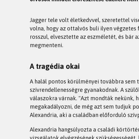
Jagger tele volt életkedvvel, szeretettel vi
volna, hogy az ottalvós buli ilyen végzetes 
rosszul, elvesztette az eszméletét, és bár 
megmenteni.
A tragédia okai
A halál pontos körülményei továbbra sem ti
szívrendellenességre gyanakodnak. A szül
válaszokra várnak. "Azt mondták nekünk, h
megakadályozni, de még azt sem tudjuk pon
Alexandria, aki a családban előforduló szí
Alexandria hangsúlyozta a családi kórtörté
vizsgálatok elvégzésének szükségességét, h