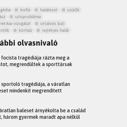
agédia
kisfiú
haláleset
szülők
ász
szívprobléma
netikai vizsgálat
ottalvós buli
ntők
kórház
rejtélyes halál
ábbi olvasnivaló
l focista tragédiája rázta meg a
tot, megrendültek a sporttársak
l sportoló tragédiája, a váratlan
eset mindenkit megrendített
áratlan baleset árnyékolta be a család
t, három gyermek maradt apa nélkül