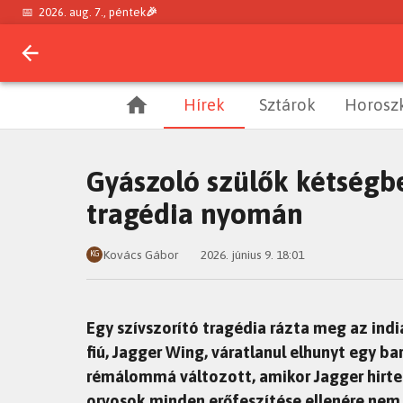
📅
2026. aug. 7., péntek
🎉
Hírek
Sztárok
Horosz
Gyászoló szülők kétségb
tragédia nyomán
Kovács Gábor
2026. június 9. 18:01
KG
Egy szívszorító tragédia rázta meg az ind
fiú, Jagger Wing, váratlanul elhunyt egy ba
rémálommá változott, amikor Jagger hirtel
orvosok minden erőfeszítése ellenére nem 