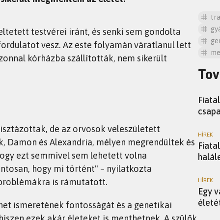
tr
gy
seltetett testvérei iránt, és senki sem gondolta
ge
fordulatot vesz. Az este folyamán váratlanul lett
me
azonnal kórházba szállították, nem sikerült
Tov
HÍREK
Fiata
csapa
sztázottak, de az orvosok veleszületett
HÍREK
ők, Damon és Alexandria, mélyen megrendültek és
Fiata
ogy ezt semmivel sem lehetett volna
halál
tosan, hogy mi történt" – nyilatkozta
vproblémákra is rámutatott.
HÍREK
Egy v
életé
net ismeretének fontosságát és a genetikai
iszen ezek akár életeket is menthetnek. A szülők