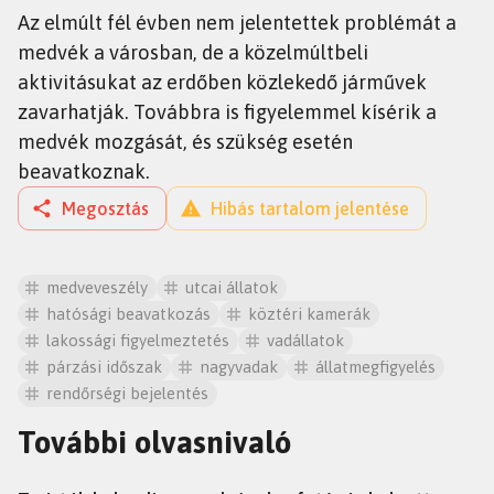
Az elmúlt fél évben nem jelentettek problémát a
medvék a városban, de a közelmúltbeli
aktivitásukat az erdőben közlekedő járművek
zavarhatják. Továbbra is figyelemmel kísérik a
medvék mozgását, és szükség esetén
beavatkoznak.
Megosztás
Hibás tartalom jelentése
medveveszély
utcai állatok
hatósági beavatkozás
köztéri kamerák
lakossági figyelmeztetés
vadállatok
párzási időszak
nagyvadak
állatmegfigyelés
rendőrségi bejelentés
További olvasnivaló
HÍREK