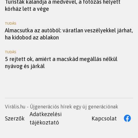
Turisták kalandja a medvével, a fotózás helyett
kórház lett a vége
TUDÁS
Almacsutka az autóból: váratlan veszélyekkel járhat,
ha kidobod az ablakon
TUDÁS
5 rejtett ok, amiért a macskád megállás nélkül
nyávog és járkál
Virális.hu - Újgenerációs hírek egy új generációnak
Adatkezelési
Szerzők
Kapcsolat
tájékoztató