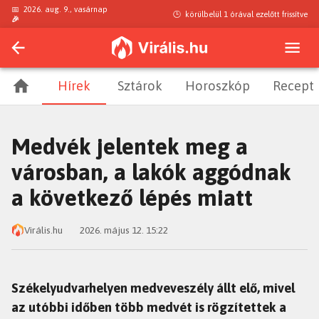
📅
2026. aug. 9., vasárnap
🕒
körülbelül 1 órával ezelőtt
frissítve
🎉
Hírek
Sztárok
Horoszkóp
Recept
Medvék jelentek meg a
városban, a lakók aggódnak
a következő lépés miatt
Virális.hu
2026. május 12. 15:22
Székelyudvarhelyen medveveszély állt elő, mivel
az utóbbi időben több medvét is rögzítettek a