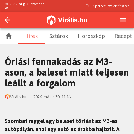
📅
2026. aug. 8., szombat
🕒
13 perccel ezelőtt
frissítve
🎉
Hírek
Sztárok
Horoszkóp
Recept
Óriási fennakadás az M3-
ason, a baleset miatt teljesen
leállt a forgalom
Virális.hu
2026. május 30. 11:16
Szombat reggel egy baleset történt az M3-as
autópályán, ahol egy autó az árokba hajtott. A