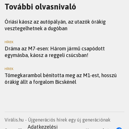
További olvasnivaló
HÍREK
Óriási káosz az autópályán, az utazók órákig
vesztegelhetnek a dugóban
HÍREK
Dráma az M7-esen: Három jármű csapódott
egymásba, káosz a reggeli csúcsban!
HÍREK
Tömegkarambol bénította meg az M1-est, hosszú
órákig állt a forgalom Bicskénél
Virális.hu - Újgenerációs hírek egy új generációnak
Adatkezelési