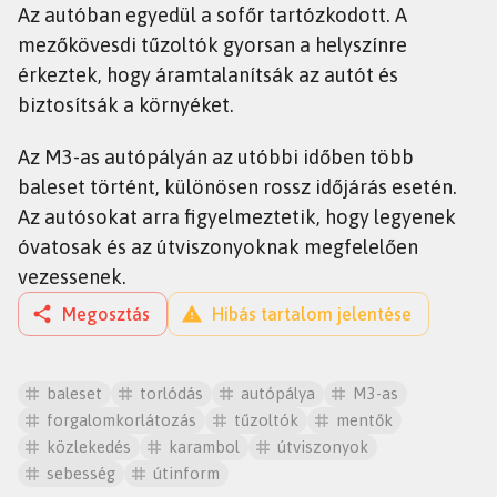
Az autóban egyedül a sofőr tartózkodott. A
mezőkövesdi tűzoltók gyorsan a helyszínre
érkeztek, hogy áramtalanítsák az autót és
biztosítsák a környéket.
Az M3-as autópályán az utóbbi időben több
baleset történt, különösen rossz időjárás esetén.
Az autósokat arra figyelmeztetik, hogy legyenek
óvatosak és az útviszonyoknak megfelelően
vezessenek.
Megosztás
Hibás tartalom jelentése
baleset
torlódás
autópálya
M3-as
forgalomkorlátozás
tűzoltók
mentők
közlekedés
karambol
útviszonyok
sebesség
útinform