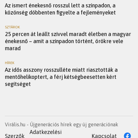
Az ismert énekesnő rosszul lett a színpadon, a
közönség döbbenten figyelte a fejleményeket
SZTÁROK
25 percen át leállt szívvel maradt életben a magyar
énekesnő – amit a színpadon történt, örökre vele
marad
HÍREK
Az idős asszony rosszulléte miatt riasztották a
mentőhelikoptert, a férj kétségbeesetten kért
segítséget
Virális.hu - Újgenerációs hírek egy új generációnak
Adatkezelési
Szerzők
Kapcsolat