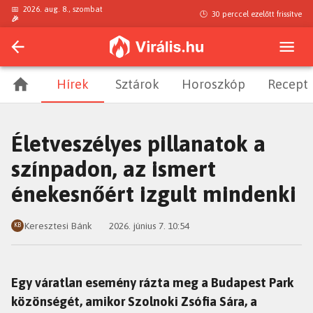
📅
2026. aug. 8., szombat
🕒
30 perccel ezelőtt
frissítve
🎉
Hírek
Sztárok
Horoszkóp
Recept
Életveszélyes pillanatok a
színpadon, az ismert
énekesnőért izgult mindenki
Keresztesi Bánk
2026. június 7. 10:54
KB
Egy váratlan esemény rázta meg a Budapest Park
közönségét, amikor Szolnoki Zsófia Sára, a