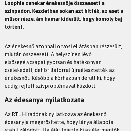
Loophia zenekar énekesnője összeesett a
színpadon. Kezdetben sokan azt hitték, az eset a
műsor része, ám hamar kiderült, hogy komoly baj
történt.
Az énekesnő azonnali orvosi ellátásban részesült,
miután összeesett. A helyszínen lévő
elsősegélycsapat gyorsan és hatékonyan
cselekedett, defibrillátorral újraélesztették az
énekesnőt. Később a kórházban derült ki, hogy
eddig rejtett szívproblémával küzdött.
Az édesanya nyilatkozata
Az RTL Híradónak nyilatkozva az énekesnő
édesanyja megerősítette, hogy lánya állapota
stabilizálódott. Háláját fejezte ki az életmentők