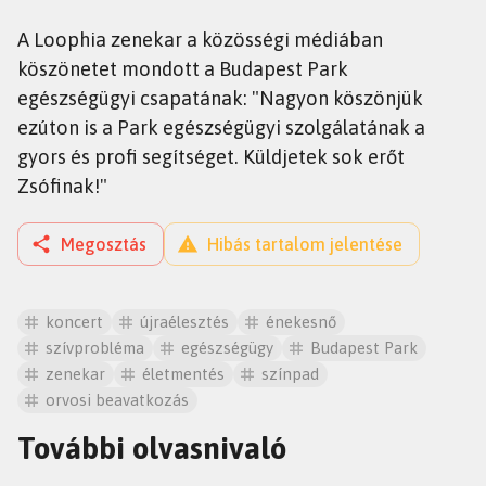
A Loophia zenekar a közösségi médiában
köszönetet mondott a Budapest Park
egészségügyi csapatának: "Nagyon köszönjük
ezúton is a Park egészségügyi szolgálatának a
gyors és profi segítséget. Küldjetek sok erőt
Zsófinak!"
Megosztás
Hibás tartalom jelentése
koncert
újraélesztés
énekesnő
szívprobléma
egészségügy
Budapest Park
zenekar
életmentés
színpad
orvosi beavatkozás
További olvasnivaló
HÍREK