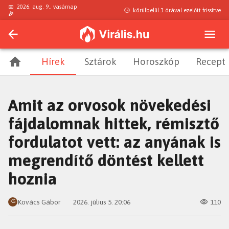
📅
2026. aug. 9., vasárnap
🕒
körülbelül 3 órával ezelőtt
frissítve
🎉
Hírek
Sztárok
Horoszkóp
Recept
Amit az orvosok növekedési
fájdalomnak hittek, rémisztő
fordulatot vett: az anyának is
megrendítő döntést kellett
hoznia
Kovács Gábor
2026. július 5. 20:06
110
KG