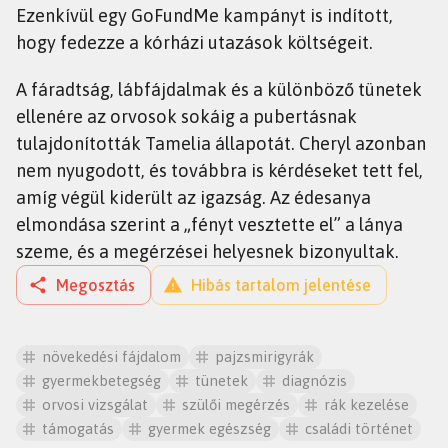
Ezenkívül egy GoFundMe kampányt is indított,
hogy fedezze a kórházi utazások költségeit.
A fáradtság, lábfájdalmak és a különböző tünetek
ellenére az orvosok sokáig a pubertásnak
tulajdonították Tamelia állapotát. Cheryl azonban
nem nyugodott, és továbbra is kérdéseket tett fel,
amíg végül kiderült az igazság. Az édesanya
elmondása szerint a „fényt vesztette el” a lánya
szeme, és a megérzései helyesnek bizonyultak.
Megosztás
Hibás tartalom jelentése
növekedési fájdalom
pajzsmirigyrák
gyermekbetegség
tünetek
diagnózis
orvosi vizsgálat
szülői megérzés
rák kezelése
támogatás
gyermek egészség
családi történet