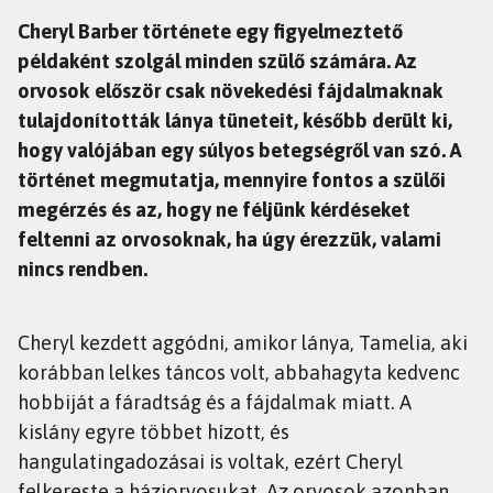
Cheryl Barber története egy figyelmeztető
példaként szolgál minden szülő számára. Az
orvosok először csak növekedési fájdalmaknak
tulajdonították lánya tüneteit, később derült ki,
hogy valójában egy súlyos betegségről van szó. A
történet megmutatja, mennyire fontos a szülői
megérzés és az, hogy ne féljünk kérdéseket
feltenni az orvosoknak, ha úgy érezzük, valami
nincs rendben.
Cheryl kezdett aggódni, amikor lánya, Tamelia, aki
korábban lelkes táncos volt, abbahagyta kedvenc
hobbiját a fáradtság és a fájdalmak miatt. A
kislány egyre többet hízott, és
hangulatingadozásai is voltak, ezért Cheryl
felkereste a háziorvosukat. Az orvosok azonban