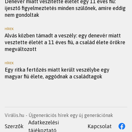
Denevér miatt veszítette életét egy 11 éves fiú:
ijesztő figyelmeztetés minden szülőnek, amire eddig
nem gondoltak
HÍREK
Alvás közben támadt a veszély: egy denevér miatt
vesztette életét a 11 éves fiú, a család élete örökre
megváltozott
HÍREK
Egy ritka fertőzés miatt került veszélybe egy
magyar fiú élete, aggódnak a családtagok
Virális.hu - Újgenerációs hírek egy új generációnak
Adatkezelési
Szerzők
Kapcsolat
tájékoztató