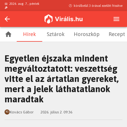
📅
2026. aug. 7., péntek
🕒
körülbelül 3 órával ezelőtt
frissítve
🎉
Hírek
Sztárok
Horoszkóp
Recept
Egyetlen éjszaka mindent
megváltoztatott: veszettség
vitte el az ártatlan gyereket,
mert a jelek láthatatlanok
maradtak
Kovács Gábor
2026. július 2. 09:36
KG