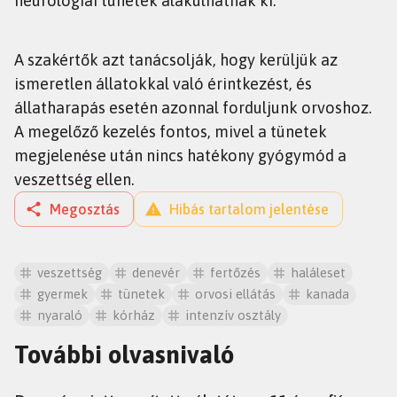
neurológiai tünetek alakulhatnak ki.
A szakértők azt tanácsolják, hogy kerüljük az
ismeretlen állatokkal való érintkezést, és
állatharapás esetén azonnal forduljunk orvoshoz.
A megelőző kezelés fontos, mivel a tünetek
megjelenése után nincs hatékony gyógymód a
veszettség ellen.
Megosztás
Hibás tartalom jelentése
veszettség
denevér
fertőzés
haláleset
gyermek
tünetek
orvosi ellátás
kanada
nyaraló
kórház
intenzív osztály
További olvasnivaló
HÍREK