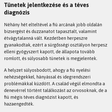
Tünetek jelentkezése és a téves
diagnózis
Néhány hét elteltével a fiú arcának jobb oldalán
bizsergést és duzzanatot tapasztalt, valamint
étvágytalanná vált. Kezdetben herpeszre
gyanakodtak, ezért a sürgősségi osztályon herpesz
elleni gyógyszert kapott, de állapota tovább
romlott, és súlyosabb tünetek is megjelentek.
A helyzet súlyosbodott, ahogy a fiú nyelési
nehézségekkel, hányással és idegrendszeri
problémákkal küzdött. A család végül elmondta a
denevérrel történt találkozást az orvosoknak, de a
fiú mégis téves diagnózist kapott, és
hazaengedték.