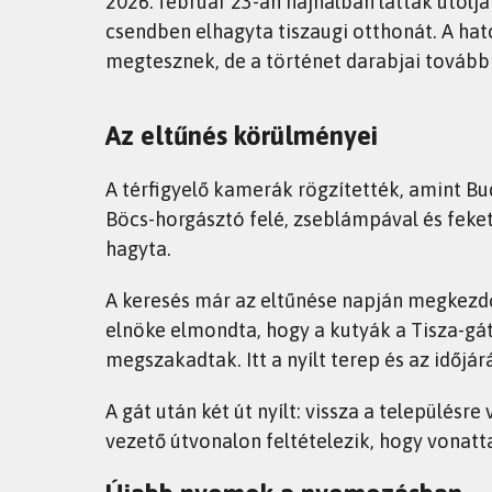
2026. február 23-án hajnalban látták utoljá
csendben elhagyta tiszaugi otthonát. A hat
megtesznek, de a történet darabjai tovább
Az eltűnés körülményei
A térfigyelő kamerák rögzítették, amint Bud
Böcs-horgásztó felé, zseblámpával és feke
hagyta.
A keresés már az eltűnése napján megkezdő
elnöke elmondta, hogy a kutyák a Tisza-gá
megszakadtak. Itt a nyílt terep és az időj
A gát után két út nyílt: vissza a településre 
vezető útvonalon feltételezik, hogy vonatta