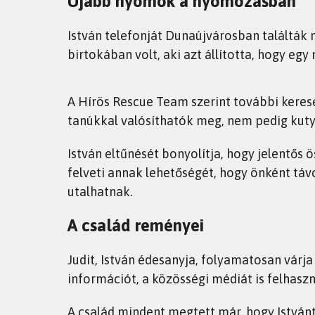
Újabb nyomok a nyomozásban
István telefonját Dunaújvárosban találták 
birtokában volt, aki azt állította, hogy egy
A Hírös Rescue Team szerint további keres
tanúkkal valósíthatók meg, nem pedig kuty
István eltűnését bonyolítja, hogy jelentős 
felveti annak lehetőségét, hogy önként távo
utalhatnak.
A család reményei
Judit, István édesanyja, folyamatosan várja
információt, a közösségi médiát is felhas
A család mindent megtett már, hogy Istvá