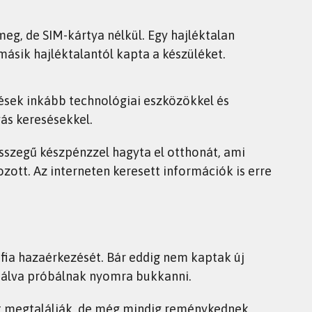
meg, de SIM-kártya nélkül. Egy hajléktalan
 másik hajléktalantól kapta a készüléket.
ések inkább technológiai eszközökkel és
ás keresésekkel.
összegű készpénzzel hagyta el otthonát, ami
zott. Az interneten keresett információk is erre
 fia hazaérkezését. Bár eddig nem kaptak új
ználva próbálnak nyomra bukkanni.
nt megtalálják, de még mindig reménykednek,