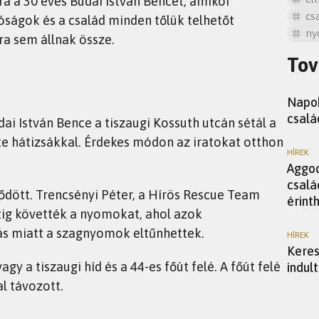
ra a 30 éves Budai István Bencét, amikor
cs
óságok és a család minden tőlük telhetőt
ny
ra sem állnak össze.
Tov
HÍREK
Napok
csalá
ai István Bence a tiszaugi Kossuth utcán sétál a
te hátizsákkal. Érdekes módon az iratokat otthon
HÍREK
Aggod
csalá
dött. Trencsényi Péter, a Hírös Rescue Team
érint
tig követték a nyomokat, ahol azok
árás miatt a szagnyomok eltűnhettek.
HÍREK
Keres
vagy a tiszaugi híd és a 44-es főút felé. A főút felé
indul
l távozott.