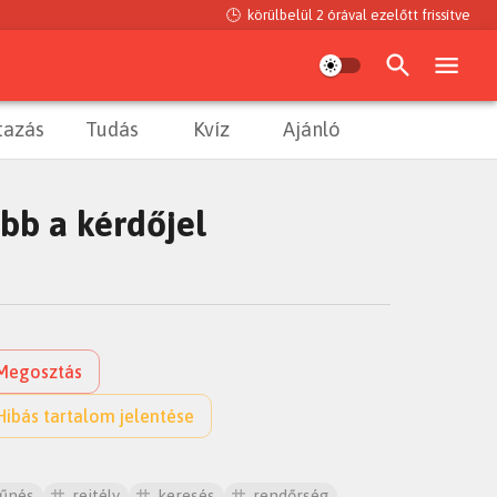
🕒
körülbelül 2 órával ezelőtt
frissítve
tazás
Tudás
Kvíz
Ajánló
öbb a kérdőjel
Megosztás
Hibás tartalom jelentése
tűnés
rejtély
keresés
rendőrség