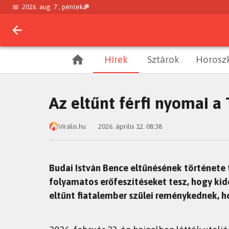
📅
2026. aug. 7., péntek
🎉
Hírek
Sztárok
Horosz
Az eltűnt férfi nyomai a 
Virális.hu
2026. április 12. 08:38
Budai István Bence eltűnésének története to
folyamatos erőfeszítéseket tesz, hogy kide
eltűnt fiatalember szülei reménykednek, h