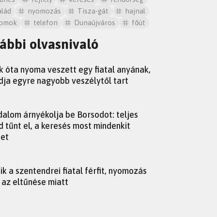
alád
nyomozás
Tisza-gát
hajnal
omok
telefon
Dunaújváros
főút
ábbi olvasnivaló
 óta nyoma veszett egy fiatal anyának,
dja egyre nagyobb veszélytől tart
alom árnyékolja be Borsodot: teljes
d tűnt el, a keresés most mindenkit
het
ik a szentendrei fiatal férfit, nyomozás
t az eltűnése miatt