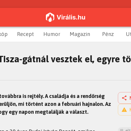
kóp
Recept
Humor
Magazin
Pénz
U
Tisza-gátnál vesztek el, egyre t
vábbra is rejtély. A családja és a rendőrség
rüljön, mi történt azon a februári hajnalon. Az
ogy egy napon megtalálják a választ.
el