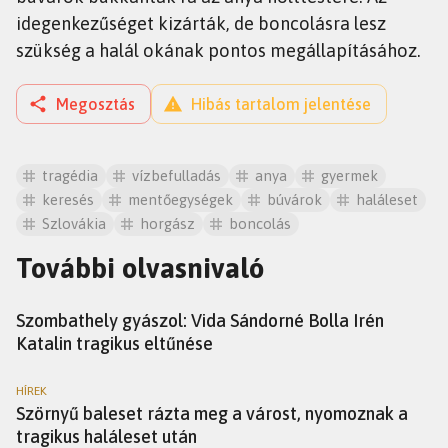
idegenkezűséget kizárták, de boncolásra lesz
szükség a halál okának pontos megállapításához.
Megosztás
Hibás tartalom jelentése
tragédia
vízbefulladás
anya
gyermek
keresés
mentőegységek
búvárok
haláleset
Szlovákia
horgász
boncolás
További olvasnivaló
HÍREK
Szombathely gyászol: Vida Sándorné Bolla Irén
Katalin tragikus eltűnése
HÍREK
Szörnyű baleset rázta meg a várost, nyomoznak a
tragikus haláleset után