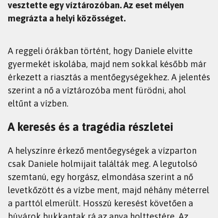
vesztette egy víztározóban. Az eset mélyen
megrázta a helyi közösséget.
A reggeli órákban történt, hogy Daniele elvitte
gyermekét iskolába, majd nem sokkal később már
érkezett a riasztás a mentőegységekhez. A jelentés
szerint a nő a víztározóba ment fürödni, ahol
eltűnt a vízben.
A keresés és a tragédia részletei
A helyszínre érkező mentőegységek a vízparton
csak Daniele holmijait találták meg. A legutolsó
szemtanú, egy horgász, elmondása szerint a nő
levetkőzött és a vízbe ment, majd néhány méterrel
a parttól elmerült. Hosszú keresést követően a
búvárok bukkantak rá az anya holttestére. Az