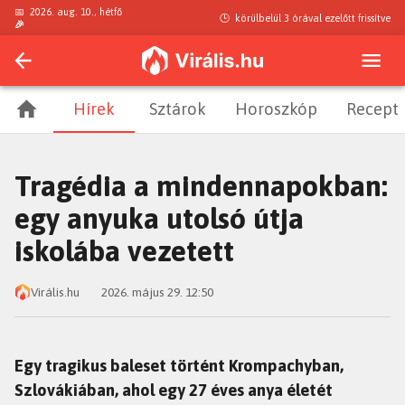
📅
2026. aug. 10., hétfő
🕒
körülbelül 3 órával ezelőtt
frissítve
🎉
Hírek
Sztárok
Horoszkóp
Recept
Tragédia a mindennapokban:
egy anyuka utolsó útja
iskolába vezetett
Virális.hu
2026. május 29. 12:50
Egy tragikus baleset történt Krompachyban,
Szlovákiában, ahol egy 27 éves anya életét