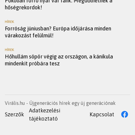
Pokolian forró nyár vár ránk: Megdőlhetnek a
hőségrekordok!
HÍREK
Forróság júniusban? Európa időjárása minden
várakozást felülmúl!
HÍREK
Hőhullám söpör végig az országon, a kánikula
mindenkit próbára tesz
Virális.hu - Újgenerációs hírek egy új generációnak
Adatkezelési
Szerzők
Kapcsolat
tájékoztató