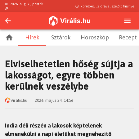
📅
2026. aug. 7., péntek
🕒
körülbelül 2 órával ezelőtt
frissítve
🎉
Hírek
Sztárok
Horoszkóp
Recept
Elviselhetetlen hőség sújtja a
lakosságot, egyre többen
kerülnek veszélybe
Virális.hu
2026. május 24. 14:56
India déli részén a lakosok képtelenek
elmenekülni a napi életüket megnehezítő