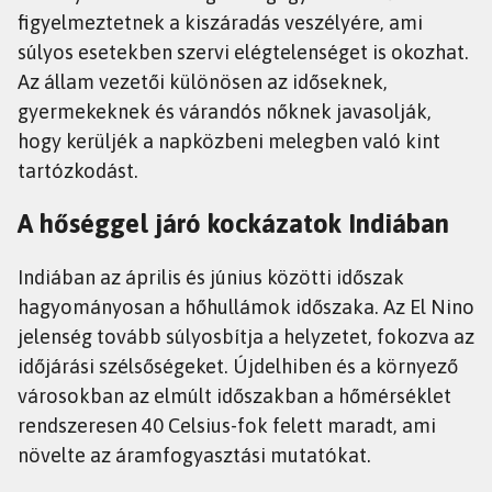
figyelmeztetnek a kiszáradás veszélyére, ami
súlyos esetekben szervi elégtelenséget is okozhat.
Az állam vezetői különösen az időseknek,
gyermekeknek és várandós nőknek javasolják,
hogy kerüljék a napközbeni melegben való kint
tartózkodást.
A hőséggel járó kockázatok Indiában
Indiában az április és június közötti időszak
hagyományosan a hőhullámok időszaka. Az El Nino
jelenség tovább súlyosbítja a helyzetet, fokozva az
időjárási szélsőségeket. Újdelhiben és a környező
városokban az elmúlt időszakban a hőmérséklet
rendszeresen 40 Celsius-fok felett maradt, ami
növelte az áramfogyasztási mutatókat.