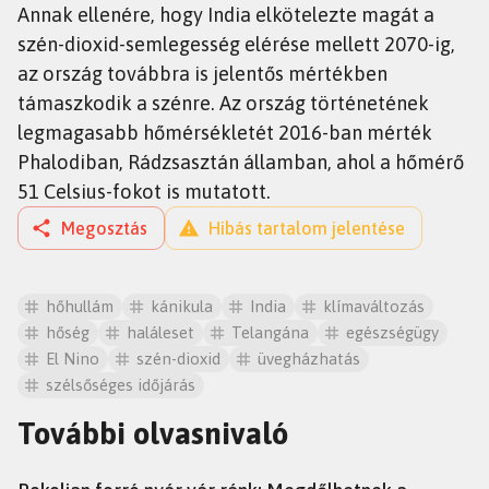
Annak ellenére, hogy India elkötelezte magát a
szén-dioxid-semlegesség elérése mellett 2070-ig,
az ország továbbra is jelentős mértékben
támaszkodik a szénre. Az ország történetének
legmagasabb hőmérsékletét 2016-ban mérték
Phalodiban, Rádzsasztán államban, ahol a hőmérő
51 Celsius-fokot is mutatott.
Megosztás
Hibás tartalom jelentése
hőhullám
kánikula
India
klímaváltozás
hőség
haláleset
Telangána
egészségügy
El Nino
szén-dioxid
üvegházhatás
szélsőséges időjárás
További olvasnivaló
HÍREK