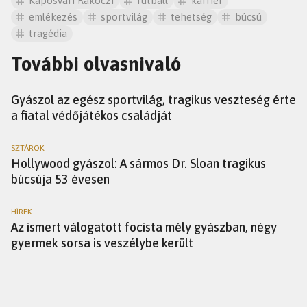
Kaposvári Rákóczi
futball
karrier
emlékezés
sportvilág
tehetség
búcsú
tragédia
További olvasnivaló
HÍREK
Gyászol az egész sportvilág, tragikus veszteség érte
a fiatal védőjátékos családját
SZTÁROK
Hollywood gyászol: A sármos Dr. Sloan tragikus
búcsúja 53 évesen
HÍREK
Az ismert válogatott focista mély gyászban, négy
gyermek sorsa is veszélybe került