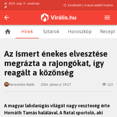
📅
2026. aug. 9., vasárnap
🕒
körülbelül 2 órával ezelőtt
frissítve
🎉
Hírek
Sztárok
Horoszkóp
Recept
Az ismert énekes elvesztése
megrázta a rajongókat, így
reagált a közönség
Keresztesi Bánk
2026. június 6. 19:27
123
KB
A magyar labdarúgás világát nagy veszteség érte
Horváth Tamás halálával. A fiatal sportoló, aki