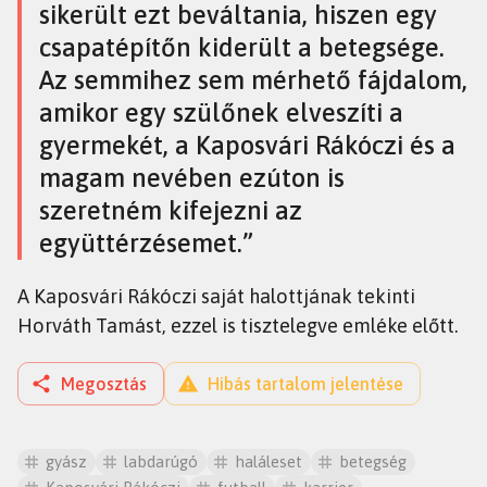
sikerült ezt beváltania, hiszen egy
csapatépítőn kiderült a betegsége.
Az semmihez sem mérhető fájdalom,
amikor egy szülőnek elveszíti a
gyermekét, a Kaposvári Rákóczi és a
magam nevében ezúton is
szeretném kifejezni az
együttérzésemet.”
A Kaposvári Rákóczi saját halottjának tekinti
Horváth Tamást, ezzel is tisztelegve emléke előtt.
Megosztás
Hibás tartalom jelentése
gyász
labdarúgó
haláleset
betegség