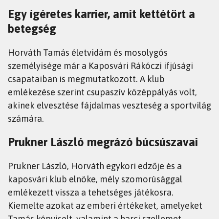
Egy ígéretes karrier, amit kettétört a
betegség
Horváth Tamás életvidám és mosolygós
személyisége már a Kaposvári Rákóczi ifjúsági
csapataiban is megmutatkozott. A klub
emlékezése szerint csupaszív középpályás volt,
akinek elvesztése fájdalmas veszteség a sportvilág
számára.
Prukner László megrázó búcsúszavai
Prukner László, Horváth egykori edzője és a
kaposvári klub elnöke, mély szomorúsággal
emlékezett vissza a tehetséges játékosra.
Kiemelte azokat az emberi értékeket, amelyeket
Tamás képviselt, valamint a harci szellemet,