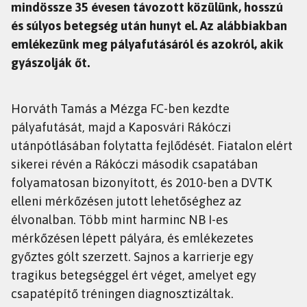
mindössze 35 évesen távozott közülünk, hosszú
és súlyos betegség után hunyt el. Az alábbiakban
emlékezünk meg pályafutásáról és azokról, akik
gyászolják őt.
Horváth Tamás a Mézga FC-ben kezdte
pályafutását, majd a Kaposvári Rákóczi
utánpótlásában folytatta fejlődését. Fiatalon elért
sikerei révén a Rákóczi második csapatában
folyamatosan bizonyított, és 2010-ben a DVTK
elleni mérkőzésen jutott lehetőséghez az
élvonalban. Több mint harminc NB I-es
mérkőzésen lépett pályára, és emlékezetes
győztes gólt szerzett. Sajnos a karrierje egy
tragikus betegséggel ért véget, amelyet egy
csapatépítő tréningen diagnosztizáltak.