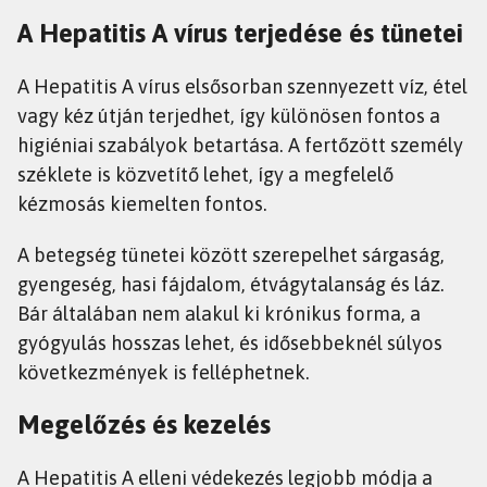
A Hepatitis A vírus terjedése és tünetei
A Hepatitis A vírus elsősorban szennyezett víz, étel
vagy kéz útján terjedhet, így különösen fontos a
higiéniai szabályok betartása. A fertőzött személy
széklete is közvetítő lehet, így a megfelelő
kézmosás kiemelten fontos.
A betegség tünetei között szerepelhet sárgaság,
gyengeség, hasi fájdalom, étvágytalanság és láz.
Bár általában nem alakul ki krónikus forma, a
gyógyulás hosszas lehet, és idősebbeknél súlyos
következmények is felléphetnek.
Megelőzés és kezelés
A Hepatitis A elleni védekezés legjobb módja a