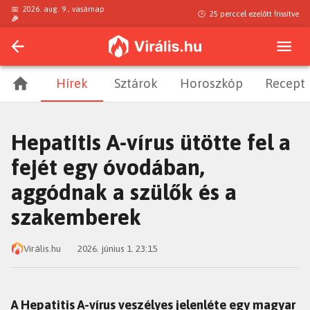
📅
2026. aug. 9., vasárnap
🕒
25 perccel ezelőtt
frissítve
🎉
Hírek
Sztárok
Horoszkóp
Recept
Hepatitis A-vírus ütötte fel a
fejét egy óvodában,
aggódnak a szülők és a
szakemberek
Virális.hu
2026. június 1. 23:15
A Hepatitis A-vírus veszélyes jelenléte egy magyar