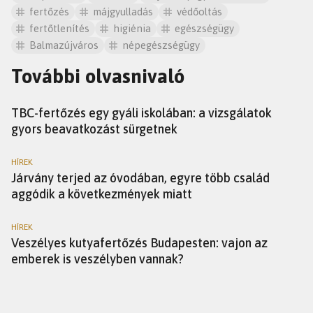
fertőzés
májgyulladás
védőoltás
fertőtlenítés
higiénia
egészségügy
Balmazújváros
népegészségügy
További olvasnivaló
HÍREK
TBC-fertőzés egy gyáli iskolában: a vizsgálatok
gyors beavatkozást sürgetnek
HÍREK
Járvány terjed az óvodában, egyre több család
aggódik a következmények miatt
HÍREK
Veszélyes kutyafertőzés Budapesten: vajon az
emberek is veszélyben vannak?