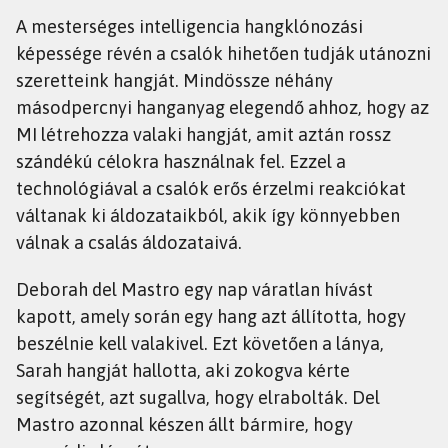
A mesterséges intelligencia hangklónozási
képessége révén a csalók hihetően tudják utánozni
szeretteink hangját. Mindössze néhány
másodpercnyi hanganyag elegendő ahhoz, hogy az
MI létrehozza valaki hangját, amit aztán rossz
szándékú célokra használnak fel. Ezzel a
technológiával a csalók erős érzelmi reakciókat
váltanak ki áldozataikból, akik így könnyebben
válnak a csalás áldozataivá.
Deborah del Mastro egy nap váratlan hívást
kapott, amely során egy hang azt állította, hogy
beszélnie kell valakivel. Ezt követően a lánya,
Sarah hangját hallotta, aki zokogva kérte
segítségét, azt sugallva, hogy elrabolták. Del
Mastro azonnal készen állt bármire, hogy