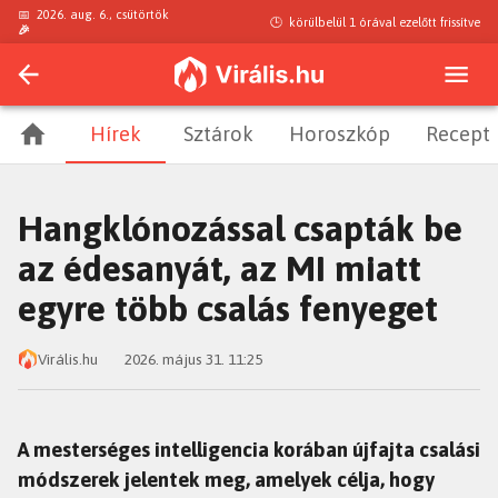
📅
2026. aug. 6., csütörtök
🕒
körülbelül 1 órával ezelőtt
frissítve
🎉
Hírek
Sztárok
Horoszkóp
Recept
Hangklónozással csapták be
az édesanyát, az MI miatt
egyre több csalás fenyeget
Virális.hu
2026. május 31. 11:25
A mesterséges intelligencia korában újfajta csalási
módszerek jelentek meg, amelyek célja, hogy