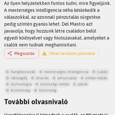
Az ilyen helyzetekben fontos tudni, mire figyeljünk.
A mesterséges intelligencia néha késlekedik a
válaszokkal, az azonnali pénzutalás sürgetése
pedig szintén gyanús lehet. Del Mastro azt
javasolja, hogy hozzunk létre családon belül
egyedi kódnyelvet vagy hívószavakat, amelyeket a
csalók nem tudnak meghamisítani.
Megosztás
Hibás tartalom jelentése
hangklónozás
mesterséges intelligencia
csalás
váltságdíj
átverés
pénzcsalás
emberrablás
technológia
közösségi média
pánik
érintettség
biztonság
További olvasnivaló
TUDÁS