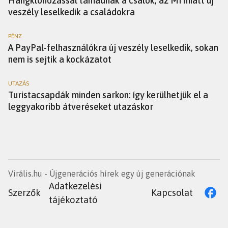
Hangklónozással támadnak a csalók, az MI miatt új
veszély leselkedik a családokra
PÉNZ
A PayPal-felhasználókra új veszély leselkedik, sokan
nem is sejtik a kockázatot
UTAZÁS
Turistacsapdák minden sarkon: így kerülhetjük el a
leggyakoribb átveréseket utazáskor
Virális.hu - Újgenerációs hírek egy új generációnak
Adatkezelési
Szerzők
Kapcsolat
tájékoztató