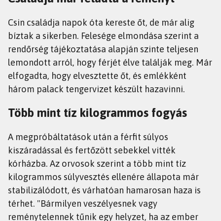
Csin családja napok óta kereste őt, de már alig
bíztak a sikerben. Felesége elmondása szerint a
rendőrség tájékoztatása alapján szinte teljesen
lemondott arról, hogy férjét élve találják meg. Már
elfogadta, hogy elvesztette őt, és emlékként
három palack tengervizet készült hazavinni.
Több mint tíz kilogrammos fogyás
A megpróbáltatások után a férfit súlyos
kiszáradással és fertőzött sebekkel vitték
kórházba. Az orvosok szerint a több mint tíz
kilogrammos súlyvesztés ellenére állapota már
stabilizálódott, és várhatóan hamarosan haza is
térhet. "Bármilyen veszélyesnek vagy
reménytelennek tűnik egy helyzet, ha az ember