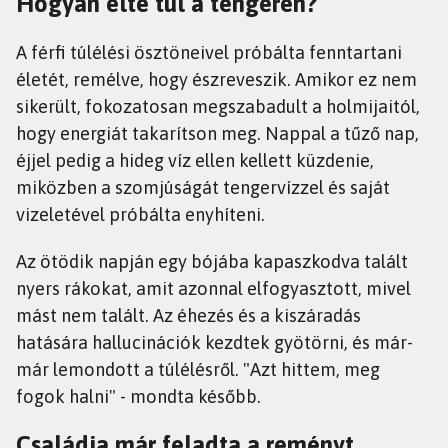
Hogyan élte túl a tengeren?
A férfi túlélési ösztöneivel próbálta fenntartani
életét, remélve, hogy észreveszik. Amikor ez nem
sikerült, fokozatosan megszabadult a holmijaitól,
hogy energiát takarítson meg. Nappal a tűző nap,
éjjel pedig a hideg víz ellen kellett küzdenie,
miközben a szomjúságát tengervízzel és saját
vizeletével próbálta enyhíteni.
Az ötödik napján egy bójába kapaszkodva talált
nyers rákokat, amit azonnal elfogyasztott, mivel
mást nem talált. Az éhezés és a kiszáradás
hatására hallucinációk kezdtek gyötörni, és már-
már lemondott a túlélésről. "Azt hittem, meg
fogok halni" - mondta később.
Családja már feladta a reményt