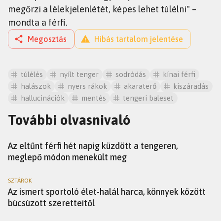
megőrzi a lélekjelenlétét, képes lehet túlélni" –
mondta a férfi.
Megosztás
Hibás tartalom jelentése
túlélés
nyílt tenger
sodródás
kínai férfi
halászok
nyers rákok
akaraterő
kiszáradás
hallucinációk
mentés
tengeri baleset
További olvasnivaló
HÍREK
Az eltűnt férfi hét napig küzdött a tengeren,
meglepő módon menekült meg
SZTÁROK
Az ismert sportoló élet-halál harca, könnyek között
búcsúzott szeretteitől