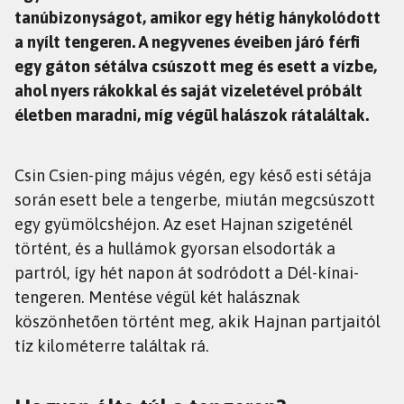
tanúbizonyságot, amikor egy hétig hánykolódott
a nyílt tengeren. A negyvenes éveiben járó férfi
egy gáton sétálva csúszott meg és esett a vízbe,
ahol nyers rákokkal és saját vizeletével próbált
életben maradni, míg végül halászok rátaláltak.
Csin Csien-ping május végén, egy késő esti sétája
során esett bele a tengerbe, miután megcsúszott
egy gyümölcshéjon. Az eset Hajnan szigeténél
történt, és a hullámok gyorsan elsodorták a
partról, így hét napon át sodródott a Dél-kínai-
tengeren. Mentése végül két halásznak
köszönhetően történt meg, akik Hajnan partjaitól
tíz kilométerre találtak rá.