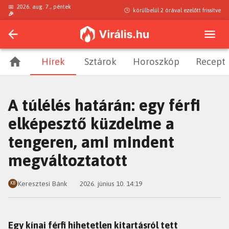
📅
2026. aug. 7., péntek
🕒
körülbelül 2 órával ezelőtt
frissítve
🎉
Hírek
Sztárok
Horoszkóp
Recept
A túlélés határán: egy férfi
elképesztő küzdelme a
tengeren, ami mindent
megváltoztatott
Keresztesi Bánk
2026. június 10. 14:19
KB
Egy kínai férfi hihetetlen kitartásról tett