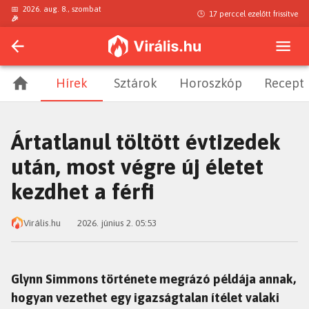
📅
2026. aug. 8., szombat
🕒
17 perccel ezelőtt
frissítve
🎉
Hírek
Sztárok
Horoszkóp
Recept
Ártatlanul töltött évtizedek
után, most végre új életet
kezdhet a férfi
Virális.hu
2026. június 2. 05:53
Glynn Simmons története megrázó példája annak,
hogyan vezethet egy igazságtalan ítélet valaki