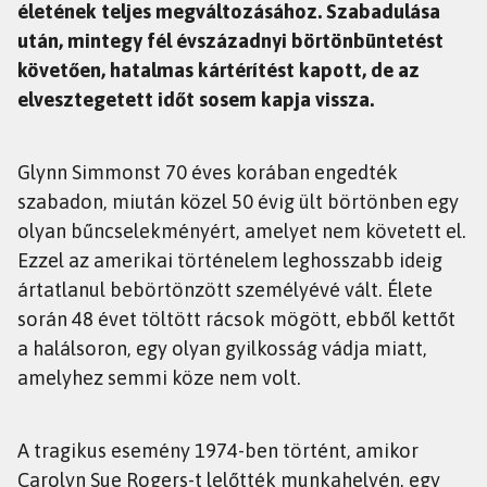
életének teljes megváltozásához. Szabadulása
után, mintegy fél évszázadnyi börtönbüntetést
követően, hatalmas kártérítést kapott, de az
elvesztegetett időt sosem kapja vissza.
Glynn Simmonst 70 éves korában engedték
szabadon, miután közel 50 évig ült börtönben egy
olyan bűncselekményért, amelyet nem követett el.
Ezzel az amerikai történelem leghosszabb ideig
ártatlanul bebörtönzött személyévé vált. Élete
során 48 évet töltött rácsok mögött, ebből kettőt
a halálsoron, egy olyan gyilkosság vádja miatt,
amelyhez semmi köze nem volt.
A tragikus esemény 1974-ben történt, amikor
Carolyn Sue Rogers-t lelőtték munkahelyén, egy