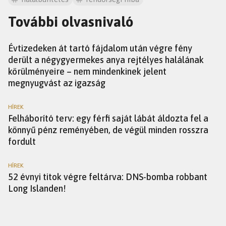
További olvasnivaló
HÍREK
Évtizedeken át tartó fájdalom után végre fény
derült a négygyermekes anya rejtélyes halálának
körülményeire – nem mindenkinek jelent
megnyugvást az igazság
HÍREK
Felháborító terv: egy férfi saját lábát áldozta fel a
könnyű pénz reményében, de végül minden rosszra
fordult
HÍREK
52 évnyi titok végre feltárva: DNS-bomba robbant
Long Islanden!