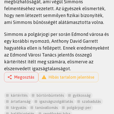
megbízhatóságát, ami végül Simmons
felmentéséhez vezetett. Az ügyészek elismerték,
hogy nem létezett semmilyen fizikai bizonyíték,
ami Simmons bűnösségét alátámasztotta volna.
Simmons a polgárjogi per során Edmond városa és
egy korábbi nyomozó, Anthony David Garrett
hagyatéka ellen is fellépett. Ennek eredményeként
az Edmond Városi Tanács jelentős összegű
kártérítést ítélt meg számára, elismerve az
elszenvedett igazságtalanságot.
Megosztás
Hibás tartalom jelentése
kártérítés
börtönbüntetés
gyilkosság
ártatlanság
igazságszolgáltatás
szabadulás
tárgyalás
tanúvallomás
polgárjogi per
halálbüntetés
rendőrségi hiba