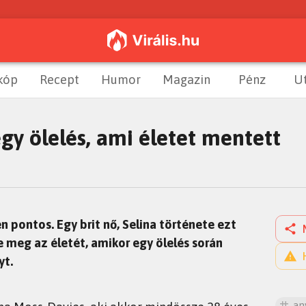
kóp
Recept
Humor
Magazin
Pénz
U
egy ölelés, ami életet mentett
pontos. Egy brit nő, Selina története ezt
meg az életét, amikor egy ölelés során
yt.
an