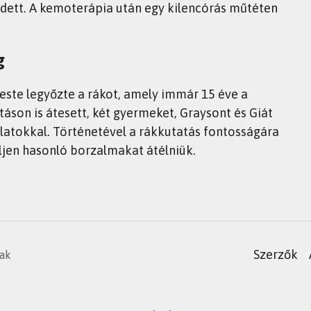
zdett. A kemoterápia után egy kilencórás műtéten
g
ste legyőzte a rákot, amely immár 15 éve a
áson is átesett, két gyermeket, Graysont és Giát
latokkal. Történetével a rákkutatás fontosságára
lljen hasonló borzalmakat átélniük.
Szerzők
nak