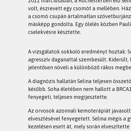
2011 márciusában, a Rochesterben élő Seli
volt, észrevett egy csomót a mellében. Ház
a csomó csupán ártalmatlan szövetburjánz
másképp gondolta. Egy ölelés közben Paulin
cselekvésre késztette.
A vizsgálatok sokkoló eredményt hoztak: S
agresszív daganattal szembesült. Kiderült
jelentősen növeli a különböző rákos megb
A diagnózis hallatán Selina teljesen összet
később. Soha életében nem hallott a BRCA1 
fenyegeti, teljesen megijesztette.
Az orvosok azonnali kemoterápiát javasolt
elvesztésével fenyegetett. Selina mégis a 
kezelésen esett át, mely során elveszítette