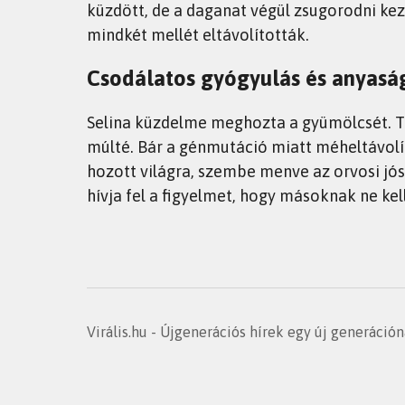
küzdött, de a daganat végül zsugorodni ke
mindkét mellét eltávolították.
Csodálatos gyógyulás és anyasá
Selina küzdelme meghozta a gyümölcsét. Te
múlté. Bár a génmutáció miatt méheltávolít
hozott világra, szembe menve az orvosi jós
hívja fel a figyelmet, hogy másoknak ne ke
Virális.hu - Újgenerációs hírek egy új generáció