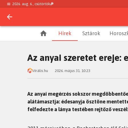
📅
2026. aug. 6., csütörtök
🎉
Hírek
Sztárok
Horosz
Az anyai szeretet ereje: 
Virális.hu
2026. május 31. 10:23
Az anyai megérzés sokszor megdöbbentően 
alátámasztja: édesanyja ösztöne mentette 
felfedezte a lánya testében rejtőző veszél