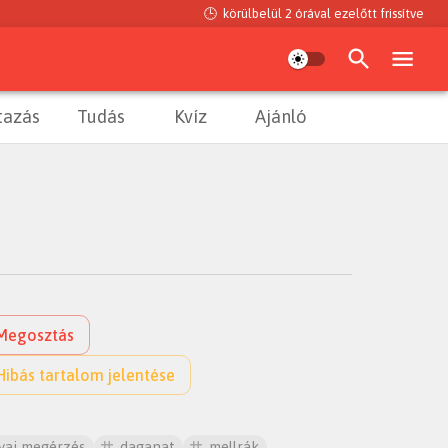
🕒
körülbelül 2 órával ezelőtt
frissítve
tazás
Tudás
Kvíz
Ajánló
Megosztás
Hibás tartalom jelentése
yai megérzés
daganat
mellrák