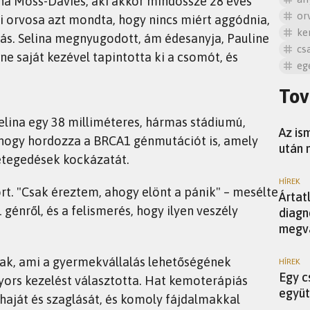
na Moss-Davies, aki akkor mindössze 28 éves
or
i orvosa azt mondta, hogy nincs miért aggódnia,
ke
ás. Selina megnyugodott, ám édesanyja, Pauline
cs
e saját kezével tapintotta ki a csomót, és
eg
Tov
HÍREK
elina egy 38 milliméteres, hármas stádiumú,
Az is
, hogy hordozza a BRCA1 génmutációt is, amely
után 
etegedések kockázatát.
HÍREK
ört. "Csak éreztem, ahogy elönt a pánik" – mesélte
Ártat
génről, és a felismerés, hogy ilyen veszély
diagn
megvá
ak, ami a gyermekvállalás lehetőségének
HÍREK
Egy c
gyors kezelést választotta. Hat kemoterápiás
együt
 haját és szaglását, és komoly fájdalmakkal