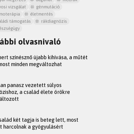
vosi vizsgálat
génmutáció
moterápia
életmentés
aládi támogatás
rákdiagnózis
észségügy
ábbi olvasnivaló
mert színésznő újabb kihívása, a műtét
most minden megváltozhat
lan panasz vezetett súlyos
ózishoz, a család élete örökre
ltozott
salád két tagja is beteg lett, most
t harcolnak a gyógyulásért