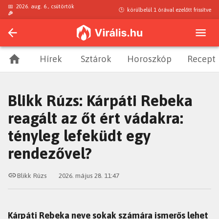
📅
2026. aug. 6., csütörtök
🕒
körülbelül 1 órával ezelőtt
frissítve
🎉
Hírek
Sztárok
Horoszkóp
Recept
Blikk Rúzs: Kárpáti Rebeka
reagált az őt ért vádakra:
tényleg lefeküdt egy
rendezővel?
Blikk Rúzs
2026. május 28. 11:47
Kárpáti Rebeka neve sokak számára ismerős lehet